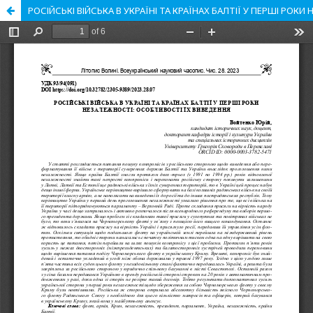
РОСІЙСЬКІ ВІЙСЬКА В УКРАЇНІ ТА КРАЇНАХ БАЛТІЇ У ПЕРШІ РОК