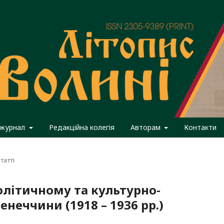
 журнал
Редакційна колегія
Авторам
Контакти
татті
олітичному та культурно-
неччини (1918 – 1936 рр.)