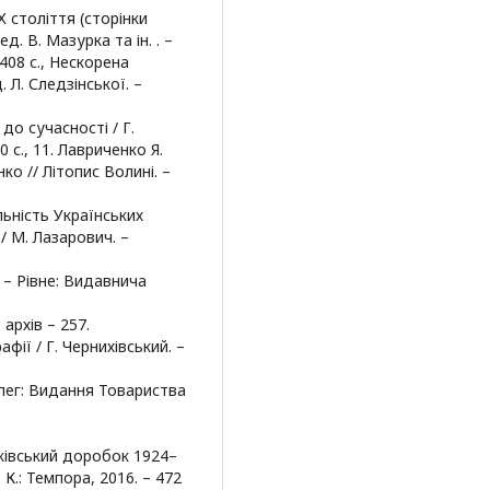
 століття (сторінки
. В. Мазурка та ін. . –
408 с., Нескорена
 Л. Следзінської. –
до сучасності / Г.
 с., 11. Лавриченко Я.
ко // Літопис Волині. –
льність Українських
 / М. Лазарович. –
. – Рівне: Видавнича
архів – 257.
афії / Г. Чернихівський. –
ніпег: Видання Товариства
иківський доробок 1924–
 К.: Темпора, 2016. – 472