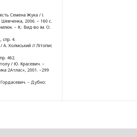
ість Семена Жука / І.
Шевченка, 2006. – 160 с.
люк. – К.: Вид-во ім. О.
 спр. 4.
/ А. Холмський // Літопис
пр. 462.
толу / Ю. Красевич. –
ка 2Атлас», 2001. –299
. Гордасевич. – Дубно: