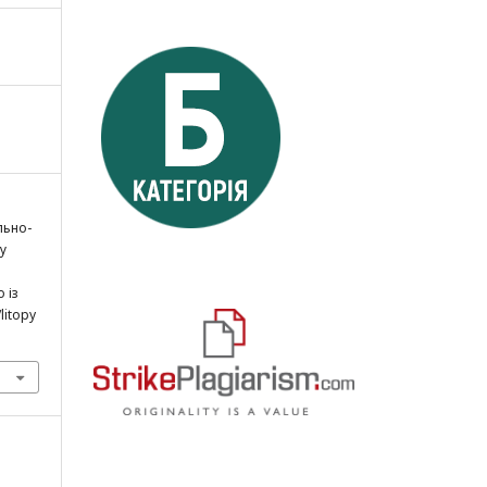
льно-
у
о із
litopy