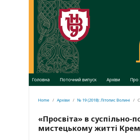
Головна
Поточний випуск
Архіви
Про
Home
/
Архіви
/
№ 19 (2018): Літопис Волині
/
С
«Просвіта» в суспільно-п
мистецькому житті Креме