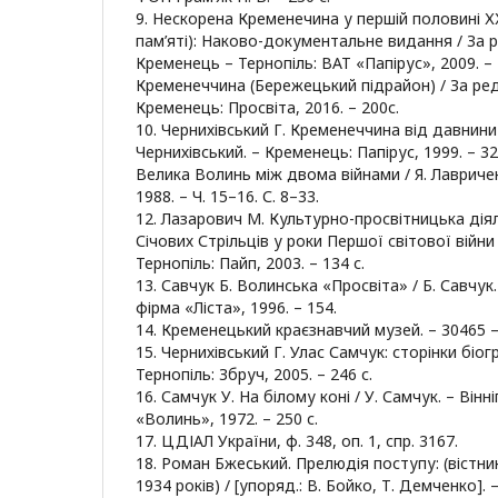
9. Нескорена Кременечина у першій половині ХХ
пам’яті): Наково-документальне видання / За ред
Кременець – Тернопіль: ВАТ «Папірус», 2009. – 
Кременеччина (Бережецький підрайон) / За ред.
Кременець: Просвіта, 2016. – 200с.
10. Чернихівський Г. Кременеччина від давнини 
Чернихівський. – Кременець: Папірус, 1999. – 320
Велика Волинь між двома війнами / Я. Лавричен
1988. – Ч. 15–16. С. 8–33.
12. Лазарович М. Культурно-просвітницька дія
Січових Стрільців у роки Першої світової війни
Тернопіль: Пайп, 2003. – 134 с.
13. Савчук Б. Волинська «Просвіта» / Б. Савчук
фірма «Ліста», 1996. – 154.
14. Кременецький краєзнавчий музей. – 30465 – 
15. Чернихівський Г. Улас Самчук: сторінки біогр
Тернопіль: Збруч, 2005. – 246 с.
16. Самчук У. На білому коні / У. Самчук. – Він
«Волинь», 1972. – 250 с.
17. ЦДІАЛ України, ф. 348, оп. 1, спр. 3167.
18. Роман Бжеський. Прелюдія поступу: (вістн
1934 років) / [упоряд.: В. Бойко, Т. Демченко]. –