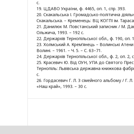
с.
19. ЦДАВО України, ф. 4465, оп. 1, спр. 393.
20. Скакальська І. Громадсько-політична діяльн
Скакальська. – Кременець: ВЦ КОГПІ ім. Тараса 
21. Данилюк М. Повстанський записник / М. Дани
Ольжича, 1993. – 192 с.
22. Держархів Тернопільської обл., ф. 190, оп. 1,
23. Холмський А. Крем’янець – Волинські Атени 
Волині. – 1961. – Ч. 5. – С. 63–71.
24. Держархів Тернопільської обл., ф. 2, оп. 2, с
25. Красевич Ю. Від ОУН, УПА до Святого Прес
Тернопіль: Львівська державна книжкова фабри
с.
26. Гордасевич Г. Л. З сімейного альбому / Г. Л
«Наш край», 1993. – 30 с.