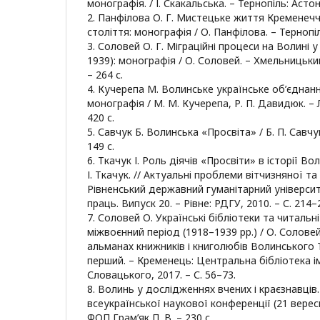
монографія. / І. Скакальська. – Тернопіль: Астон,
2. Панфілова О. Г. Мистецьке життя Кременечч
століття: монографія / О. Панфілова. – Тернопіль
3. Соловей О. Г. Міграційні процеси на Волині у
1939): монографія / О. Соловей. – Хмельницький
– 264 с.
4. Кучерепа М. Волинське українське об’єднанн
монографія / М. М. Кучерепа, Р. П. Давидюк. – 
420 с.
5. Савчук Б. Волинська «Просвіта» / Б. П. Савчук.
149 с.
6. Ткачук І. Роль діячів «Просвіти» в історії Воли
І. Ткачук. // Актуальні проблеми вітчизняної та 
Рівненський державний гуманітарний університ
праць. Випуск 20. – Рівне: РДГУ, 2010. – С. 214–
7. Соловей О. Українські бібліотеки та читальн
міжвоєнний період (1918–1939 рр.) / О. Соловей
альманах книжників і книголюбів Волинського 
перший. – Кременець: Центральна бібліотека і
Словацького, 2017. – С. 56–73.
8. Волинь у дослідженнях вчених і краєзнавців
всеукраїнської наукової конференції (21 вересн
ФОП Грам’як П. В. – 230 с.