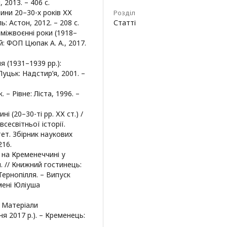
 2013. – 406 с.
ини 20–30-х років ХХ
Розділ
: Астон, 2012. – 208 с.
Статті
 міжвоєнні роки (1918–
: ФОП Цюпак А. А., 2017.
я (1931–1939 рр.):
Луцьк: Надстир’я, 2001. –
 – Рівне: Ліста, 1996. –
ні (20–30-ті рр. ХХ ст.) /
всесвітньої історії.
ет. Збірник наукових
216.
і на Кременеччині у
. // Книжний гостинець:
Тернопілля. – Випуск
мені Юліуша
. Матеріали
я 2017 р.). – Кременець: