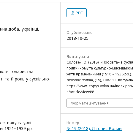
PDF
нна доба, українці,
Опубліковано
2018-10-25
Як цитувати
Соловей, О. (2018). «Просвіта» в суспі
політичному та культурно-мистецьком
ність товариства
житті Кременеччини (1918 – 1936 рр.).
. та її роль у суспільно-
Літопис Волині
, (19), 108-113. вилучен
https://www.litopys.volyn.ua/index.php/
s/article/view/88
Формати цитування
та етнокультурні
Номер
ні 1921–1939 рр:
№ 19 (2018): Літопис Волині