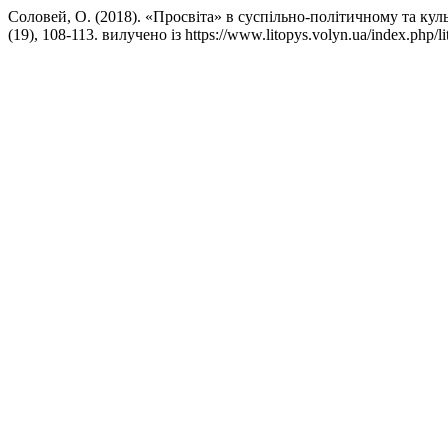
Соловей, О. (2018). «Просвіта» в суспільно-політичному та ку
(19), 108-113. вилучено із https://www.litopys.volyn.ua/index.php/li