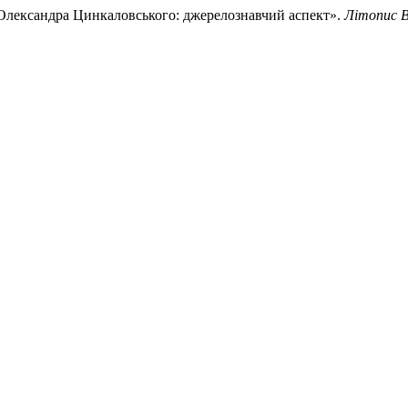
 Олександра Цинкаловського: джерелознавчий аспект».
Літопис В