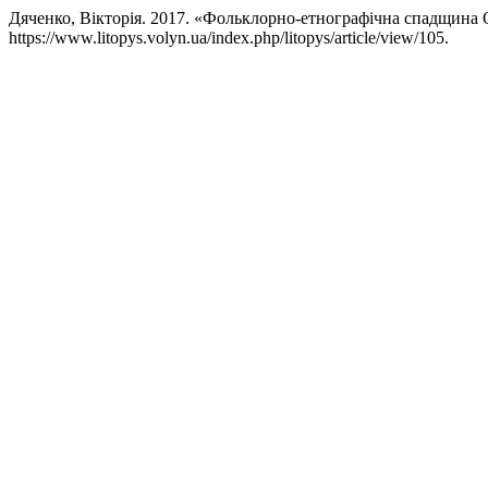
Дяченко, Вікторія. 2017. «Фольклорно-етнографічна спадщина
https://www.litopys.volyn.ua/index.php/litopys/article/view/105.