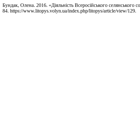
Бундак, Олена. 2016. «Діяльність Всеросійського селянського с
84. https://www.litopys.volyn.ua/index.php/litopys/article/view/129.