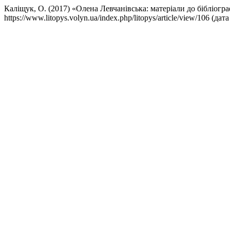
Каліщук, О. (2017) «Олена Левчанівська: матеріали до бібліогра
https://www.litopys.volyn.ua/index.php/litopys/article/view/106 (д