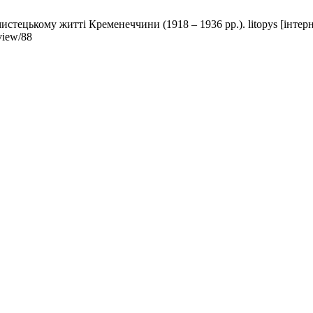
тецькому житті Кременеччини (1918 – 1936 рр.). litopys [інтернет
/view/88