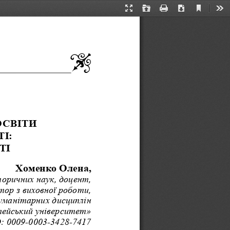
Current
Presentation
Open
Print
Download
Too
View
Mode
СВІТИ 
І: 
ТІ
Хоменко Олена, 
оричних наук, доцент, 
тор з виховної роботи,
уманітарних дисциплін
ейський університет»
: 0009-0003-3428-7417