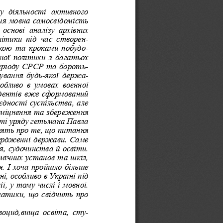
у  діяльності  активного 
ия мовна самосвідомість 
основі  аналізу  архівних 
ітики  під  час  створен-
икою та кроками побудо-
ої політики з багатьох 
періоду СРСР та бороть-
нування будь-якої держа-
обливо  в  умовах  воєнної 
тудентів вже сформований 
єдності суспільства, але 
зміцнення та збереження 
ості уряду гетьмана Павла 
рять про те, що питання 
ердженні держави. Саме 
, судочинства й освіти. 
емічних установ та шкіл, 
. І хоча пройшло більше 
, особливо в Україні під 
, у тому числі і мовної. 
матики, що свідчить про 
воцид,вища освіта, сту-