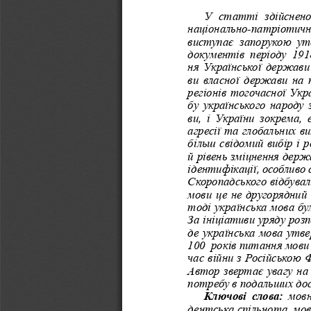
У  статті  здійснено
національно-патріотичн
виступає  запорукою  утв
документів  періоду  191
ня Української держави
ви власної держави на
регіонів тогочасної Ук
бу українського народу 
ви,  і  України  зокрема,
агресії та глобальних в
більш свідомий вибір і 
й рівень зміцнення держ
ідентифікації, особливо 
Скоропадського відбувал
мови це не другорядний
тоді українська мова бу
За ініціативи уряду роз
де українська мова утв
100  років питання мови
час війни з Російською 
Автор звертає увагу на
потребу в подальших дос
Ключові слова:
 мовн
дентська спільнота, мовн