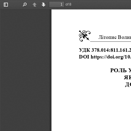
of 8
Toggle
Find
Previous
Next
Sidebar
Літопис Волин
УДК 378.014:811.161.2
DOI https://doi.org/1
РОЛЬ 
Я
Д