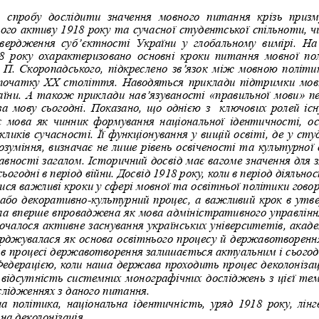
  спробу  дослідити  значення  мовного  питання  крізь  призм
ого активу 1918 року та сучасної студентської спільноти, ч
ердження  суб’єктності  України  у  глобальному  вимірі.  На  
8  року  охарактеризовано  основні  кроки  питання  мовної  пол
 П. 
Скоропадського, підкреслено зв’язок між мовною політ
 початку ХХ століття. Наводяться приклади підтримки мовн
раїни. А також приклади нав’язуваності «правильної мови» 
за мову сьогодні. Показано, що однією з  ключових ролей іс
  є  мова  як  чинник  формування  національної  ідентичності,  ос
икликів сучасності. Її функціонування у вищій освіті, де у с
розуміння, визначає не лише рівень освіченості та культурної 
авності загалом. Історичний досвід має вагоме значення для 
сьогодні в період війни. Досвід 1918 року, коли в період діяльн
ися важливі кроки у сфері мовної та освітньої політики гово
 або декоративно-культурний процес, а важливий крок в утв
ла вперше впроваджена як мова адміністративного управління
почалося активне заснування українських університетів, акад
ерджувалася як основа освітнього процесу й державотворення
 в процесі державотворення залишається актуальним і сьогодні
Федерацією, коли наша держава проходить процес деколонізації
 відсутність системних монографічних досліджень з цієї те
лідженнях з даного питання. 
а політика, національна ідентичність, уряд 1918 року, лінг
а деколонізація. 