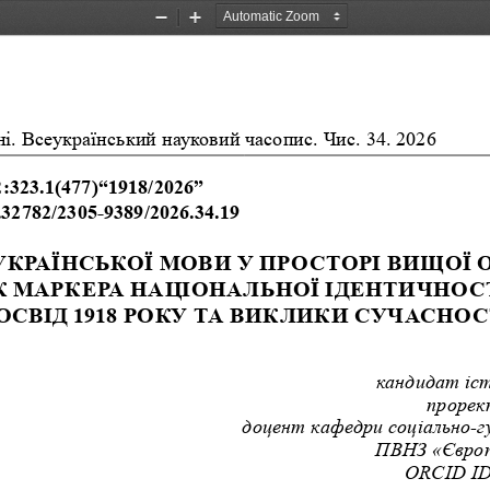
Zoom
Zoom
Out
In
і. Всеукраїнський науковий часопис. Чис. 34. 2026
:323.1(477)“1918/2026”
0.32782/2305-9389/2026.34.19
УКРАЇНСЬКОЇ МОВИ У ПРОСТОРІ ВИЩОЇ О
К МАРКЕРА НАЦІОНАЛЬНОЇ ІДЕНТИЧНОСТ
ОСВІД 1918 РОКУ ТА ВИКЛИКИ СУЧАСНОС
кандидат іст
прорек
 доцент кафедри соціально-г
 ПВНЗ «Європ
ORCID ID