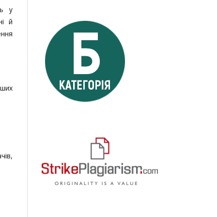
нь у
ні й
ення
нших
чів,