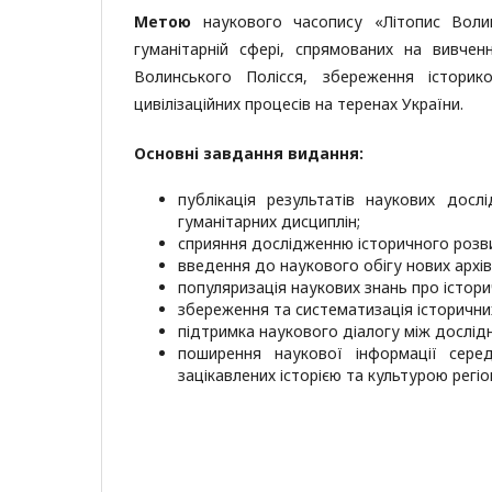
Метою
наукового часопису «Літопис Волин
гуманітарній сфері, спрямованих на вивчен
Волинського Полісся, збереження історик
цивілізаційних процесів на теренах України.
Основні завдання видання:
публікація результатів наукових дослід
гуманітарних дисциплін;
сприяння дослідженню історичного розви
введення до наукового обігу нових архів
популяризація наукових знань про історич
збереження та систематизація історични
підтримка наукового діалогу між дослід
поширення наукової інформації серед
зацікавлених історією та культурою регіо