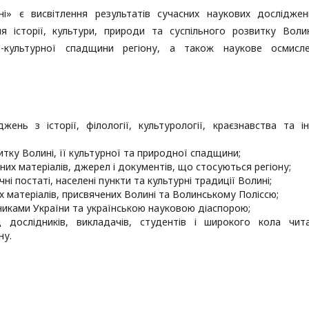
і» є висвітлення результатів сучасних наукових дослідже
ня історії, культури, природи та суспільного розвитку Воли
о-культурної спадщини регіону, а також наукове осмисл
жень з історії, філології, культурології, краєзнавства та і
тку Волині, її культурної та природної спадщини;
них матеріалів, джерел і документів, що стосуються регіону;
ні постаті, населені пункти та культурні традиції Волині;
х матеріалів, присвячених Волині та Волинському Поліссю;
никами України та українською науковою діаспорою;
 дослідників, викладачів, студентів і широкого кола чита
ну.