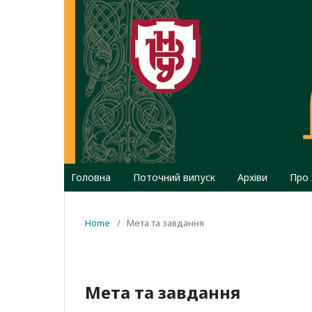
Головна
Поточний випуск
Архіви
Про
Home
/
Мета та завдання
Мета та завдання