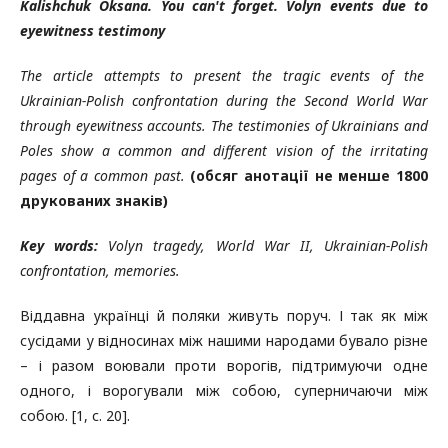
Kalishchuk Oksana. You can't forget. Volyn events due to
eyewitness testimony
The article attempts to present the tragic events of the
Ukrainian-Polish confrontation during the Second World War
through eyewitness accounts. The testimonies of Ukrainians and
Poles show a common and different vision of the irritating
pages of a common past.
(обсяг анотації не менше 1800
друкованих знаків)
Key words:
Volyn tragedy, World War II, Ukrainian-Polish
confrontation, memories.
Віддавна українці й поляки живуть поруч. І так як між
сусідами у відносинах між нашими народами бувало різне
– і разом воювали проти ворогів, підтримуючи одне
одного, і ворогували між собою, суперничаючи між
собою. [1, с. 20].