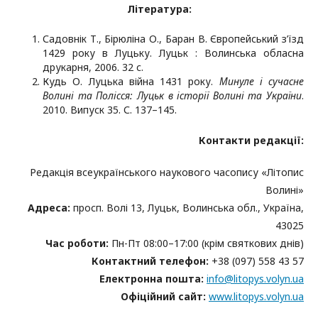
Література:
Садовнік Т., Бірюліна О., Баран В. Європейський з’їзд
1429 року в Луцьку. Луцьк : Волинська обласна
друкарня, 2006. 32 с.
Кудь О. Луцька війна 1431 року.
Минуле і сучасне
Волині та Полісся: Луцьк в історії Волині та України
.
2010. Випуск 35. С. 137–145.
К
онтакти редакції:
Редакція всеукраїнського наукового часопису «Літопис
Волині»
Адреса:
просп. Волі 13, Луцьк, Волинська обл., Україна,
43025
Час роботи:
Пн-Пт 08:00–17:00 (крім святкових днів)
Контактний телефон:
+38 (097) 558 43 57
Електронна пошта:
info@litopys.volyn.ua
Офіційний сайт:
www.litopys.volyn.ua