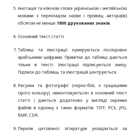
Анотація та ключові слова українською і англійською
мовами з перекладом назви і прізвищ автора(ів)
обсягом не менше
1800 друкованих знаків
.
Основний текст статті.
Таблиці та ілюстрації нумеруються послідовно
арабськими цифрами. Примітки до таблиці даються
тільки в тексті. Ілюстрації підписуються знизу.
Підписи до таблиць та ілюстрацій центруються.
Рисунки та фотографії (чорно-білі, з градаціями
сірого кольору) «вмонтовуються» в основний текст
статті і даються додатково у вигляді окремих
файлів в одному з таких форматів: TIFF, PCX, JPG,
BMP, CDR.
Перелік цитованої літератури укладається за