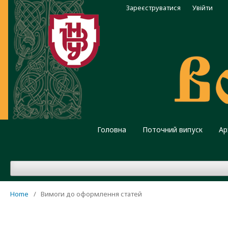
Зареєструватися
Увійти
Головна
Поточний випуск
Ар
Home
/
Вимоги до оформлення статей