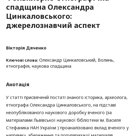
спадщина Олександра
Цинкаловського:
джерелознавчий аспект
Вікторія Дяченко
Олександр Цинкаловський, Волинь,
Ключові слова:
етнографія, наукова спадщина
Анотація
У статті присвяченій постаті знаного історика, археолога,
етнографа Олександра Цинкаловського, на підставі
неопублікованого наукового доробку вченого (за
матеріалами Львівської наукової бібліотеки ім. Василя
Стефаника НАН України ) проаналізовано вклад вченого у
напрямку, збереження та популяризації матеріалів