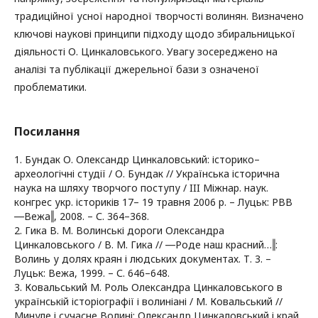
традиційної усної народної творчості волинян. Визначено
ключові наукові принципи підходу щодо збиральницької
діяльності О. Цинкаловського. Увагу зосереджено на
аналізі та публікації джерельної бази з означеної
проблематики.
Посилання
1. Бундак О. Олександр Цинкаловський: історико–
археологічні студії / О. Бундак // Українська історична
наука на шляху творчого поступу / III Міжнар. наук.
конгрес укр. істориків 17– 19 травня 2006 р. – Луцьк: РВВ
―Вежа‖, 2008. – С. 364–368.
2. Гика В. М. Волинські дороги Олександра
Цинкаловського / В. М. Гика // ―Роде наш красний…‖:
Волинь у долях краян і людських документах. Т. 3. –
Луцьк: Вежа, 1999. – С. 646–648.
3. Ковальський М. Роль Олександра Цинкаловського в
українській історіографії і волиніані / М. Ковальський //
Минуле і сучасне Волині: Олександр Цинкаловський і край.