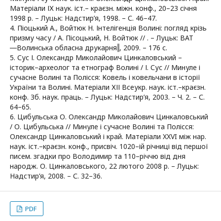
Матеріали ІХ наук. іст.– краєзн. міжн. конф., 20–23 січня
1998 р. – Луцьк: Надстир’я, 1998. – С. 46–47.
4. Піоцький А., Войтюк Н. Інтелігенція Волині: погляд крізь
призму часу / А. Пісоцький, Н. Войтюк // . – Луцьк: ВАТ
―Волинська обласна друкарня‖, 2009. – 176 с.
5. Сус І. Олександр Миколайович Цинкаловський –
історик–археолог та етнограф Волині / І. Сус // Минуле і
сучасне Волині та Полісся: Ковель і ковельчани в історії
України та Волині. Матеріали ХІІ Всеукр. наук. іст.–краєзн.
конф. Зб. наук. праць. – Луцьк: Надстир’я, 2003. – Ч. 2. – С.
64–65.
6. Цибульська О. Олександр Миколайович Цинкаловський
/ О. Цибульська // Минуле і сучасне Волині та Полісся:
Олександр Цинкаловський і край. Матеріали XXVI між нар.
наук. іст.–краєзн. конф., присвіч. 1020–ій річниці від першої
писем. згадки про Володимир та 110–річчю від дня
народж. О. Цинкаловського, 22 лютого 2008 р. – Луцьк:
Надстир’я, 2008. – С. 32–36.
PDF