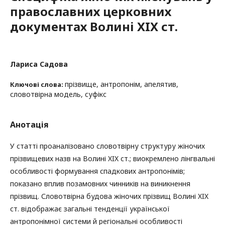
православних церковних
документах Волині XIX ст.
Лариса Садова
прізвище, антропонім, апелятив,
Ключові слова:
словотвірна модель, суфікс
Анотація
У статті проаналізовано словотвірну структуру жіночих
прізвищевих назв на Волині XIX ст.; виокремлено лінгвальні
особливості формування спадкових антропонімів;
показано вплив позамовних чинників на виникнення
прізвищ. Словотвірна будова жіночих прізвищ Волині XIX
ст. відображає загальні тенденції української
антропонімної системи й регіональні особливості