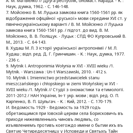
А. М. Матвієнко // Друга республік, ономаст. нарада. - К. :
Наук, думка, 1962. - С. 146-148.
7. Мойсієнко В. М. Луцька замкова книга 1560-1561 рр. як
відображення офіційної «руської» мови середини XVI ст. у
північноукраїнському варіанті / В. М. Мойсієнко // Луцька
замкова книга 1560-1561 рр. / підгот. до вид. В. М.
Мойсієнко, В. В. Поліщук. - Луцьк : СПД ФО Купровський В.
М., 2013. - С. 64-143.
8. Худаш М. Л. З історії української антропонімії / М. Л.
Худаш ; відп. ред. Д. Г. Гринчишин. - К. : Наук, думка, 1977.
- 236 с.
9. Mytnik І. Antroponimia Wołynia w XVI - XVIII wieku /1.
Mytnik. - Warszawa : Un-t Warszawski, 2010. - 412 s.
10. Mytnik І. Imiennictwo przedstawicielek stanu
mieszczańskiego i chłopskiego w ziemi Wołyńskiej w XVI -
XVIII wieku /1. Mytnik // Студії з ономастики та етимології.
2011-2012 / НАН України, Ін-т укр. мови ; відп. ред. О. П.
Карпенко, В. П. Шульгач. - К. : Кий, 2012. - С. 170-179.
И. Ведомость 1929 - Ведомость за 1929 годъ
обретающимся при Іовской церкви села Борисковичъ въ
приходе нижеявленныхъ чиновъ людямъ, со
изъявлениемъ противъ коегождо имени о бытии ихъ въ
Святую Четиредесятницу у Исповеди и Святыхъ Тайн