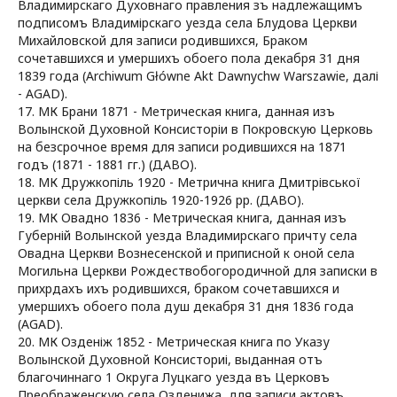
Владимирскаго Духовнаго правления зъ надлежащимъ
подписомъ Владимірскаго уезда села Блудова Церкви
Михайловской для записи родившихся, Браком
сочетавшихся и умершихъ обоего пола декабря 31 дня
1839 года (Archiwum Główne Akt Dawnychw Warszawie, далі
- AGAD).
17. МК Брани 1871 - Метрическая книга, данная изъ
Волынской Духовной Консисторіи в Покровскую Церковь
на безсрочное время для записи родившихся на 1871
годъ (1871 - 1881 гг.) (ДАВО).
18. МК Дружкопіль 1920 - Метрична книга Дмитрівської
церкви села Дружкопіль 1920-1926 рр. (ДАВО).
19. МК Овадно 1836 - Метрическая книга, данная изъ
Губерній Волынской уезда Владимирскаго причту села
Овадна Церкви Вознесенской и приписной к оной села
Могильна Церкви Рождествобогородичной для записки в
прихрдахъ ихъ родившихся, браком сочетавшихся и
умершихъ обоего пола душ декабря 31 дня 1836 года
(AGAD).
20. МК Озденіж 1852 - Метрическая книга по Указу
Волынской Духовной Консисториі, выданная отъ
благочиннаго 1 Округа Луцкаго уезда въ Церковъ
Преображенскую села Озденижа, для записи актовъ