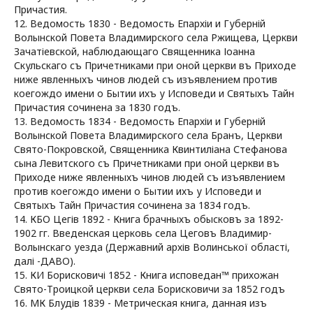
Причастия.
12. Ведомость 1830 - Ведомость Епархіи и Губерній
Волынской Повета Владимирского села Ржищева, Церкви
Зачатіевской, наблюдающаго Священника Іоанна
Скульскаго съ Причетниками при оной церкви въ Приходе
ниже явленныхъ чинов людей съ изъявлением против
коегождо имени о Бытии ихъ у Исповеди и Святыхъ Тайн
Причастия сочинена за 1830 годъ.
13. Ведомость 1834 - Ведомость Епархіи и Губерній
Волынской Повета Владимирского села Бранъ, Церкви
Свято-Покровской, Священника Квинтиліана Стефанова
сына Левитского съ Причетниками при оной церкви въ
Приходе ниже явленныхъ чинов людей съ изъявлением
против коегождо имени о Бытии ихъ у Исповеди и
Святыхъ Тайн Причастия сочинена за 1834 годъ.
14. КБО Цегів 1892 - Книга брачныхъ обысковъ за 1892-
1902 гг. Введенская церковь села Цеговъ Владимир-
Волынскаго уезда (Державний архів Волинської області,
далі -ДАВО).
15. КИ Борисковичі 1852 - Книга исповедан™ прихожан
Свято-Троицкой церкви села Борисковичи за 1852 годъ
16. МК Блудів 1839 - Метрическая книга, данная изъ