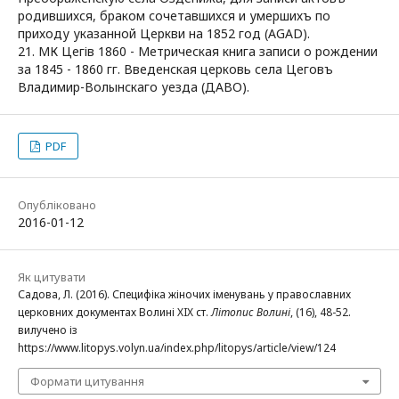
родившихся, браком сочетавшихся и умершихъ по
приходу указанной Церкви на 1852 год (AGAD).
21. МК Цегів 1860 - Метрическая книга записи о рождении
за 1845 - 1860 гг. Введенская церковь села Цеговъ
Владимир-Волынскаго уезда (ДАВО).
PDF
Опубліковано
2016-01-12
Як цитувати
Садова, Л. (2016). Специфіка жіночих іменувань у православних
церковних документах Волині XIX ст.
Літопис Волині
, (16), 48-52.
вилучено із
https://www.litopys.volyn.ua/index.php/litopys/article/view/124
Формати цитування