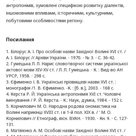
антропонімів, зумовлені специфікою розвитку діалектів,
іншомовними впливами, історичними, культурними,
побутовими особливостями регіону.
Посилання
1. Білорус А. І. Про особові назви Західної Волині XVI ст. /
А. І. Білорус // Архіви України. - 1970. - № 3. - С. 36-42.
2. Гумецька Л. Л. Нарис словотворчої системи української
актової мови XIV-XV ст. / Л. Л. Гумецька. - К. : Вид-во АН
УРСР, 1958. - 298 с.
3. Єфименко І. В. Українські прізвищеві назви XVI ст. :
монографія /1. В. Єфименко. -К. : [б. в.], 2003. - 168 с.
4. Керста Р. Й. Українська антропонімія XVI ст. Чоловічі
іменування / Р. Й. Керста. - К.: Наук, думка, 1984. - 152 с.
5. Корнилович М. О. Народна родова ономастика на
Волині наприкінці XVIII ст. і в 1-й пол. XIX в. / ' М. О.
Корнилович // Етнограф, вісн. ВУАН. - 1930. - Кн. 9. - С. 127-
131.
6. Матвієнко А. М. Особові назви Західної Волині XVI ст. /