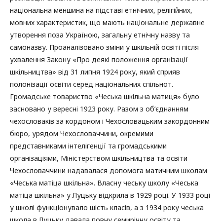
національна меншина на підставі етнічних, релігійних,
мовних характеристик, що мають національне державне
утворення поза Україною, загальну етнічну назву та
самоназву. Проаналізовано зміни у шкільній освіті після
ухвалення Закону «Про деякі положення організації
шкільництва» від 31 липня 1924 року, який сприяв
полонізації освіти серед національних спільнот.
Громадське товариство «Чеська шкільна матиця» було
засновано у вересні 1923 року. Разом з об’єднанням
чехословаків за кордоном і Чехословацьким закордонним
бюро, урядом Чехословаччини, окремими
представниками інтелігенції та громадськими
організаціями, Міністерством шкільництва та освіти
Чехословаччини надавалася допомога матичним школам
«Чеська матіца шкільна». Власну чеську школу «Чеська
матіца шкільна» у Луцьку відкрила в 1929 році. У 1933 році
у школі функціонувало шість класів, а з 1934 року чеська
школа в Луцьку давала повну семирічну освіту та