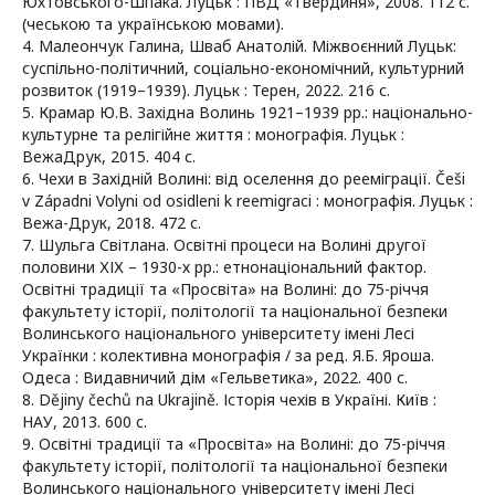
Юхтовського-Шпака. Луцьк : ПВД «Твердиня», 2008. 112 с.
(чеською та українською мовами).
4. Малеончук Галина, Шваб Анатолій. Міжвоєнний Луцьк:
суспільно-політичний, соціально-економічний, культурний
розвиток (1919–1939). Луцьк : Терен, 2022. 216 с.
5. Крамар Ю.В. Західна Волинь 1921–1939 рр.: національно-
культурне та релігійне життя : монографія. Луцьк :
ВежаДрук, 2015. 404 с.
6. Чехи в Західній Волині: від оселення до рееміграції. Češi
v Západni Volyni od osidleni k reemigraci : монографія. Луцьк :
Вежа-Друк, 2018. 472 с.
7. Шульга Світлана. Освітні процеси на Волині другої
половини ХІХ – 1930-х рр.: етнонаціональний фактор.
Освітні традиції та «Просвіта» на Волині: до 75-річчя
факультету історії, політології та національної безпеки
Волинського національного університету імені Лесі
Українки : колективна монографія / за ред. Я.Б. Яроша.
Одеса : Видавничий дім «Гельветика», 2022. 400 с.
8. Dějiny čechů na Ukrajině. Історія чехів в Україні. Київ :
НАУ, 2013. 600 с.
9. Освітні традиції та «Просвіта» на Волині: до 75-річчя
факультету історії, політології та національної безпеки
Волинського національного університету імені Лесі