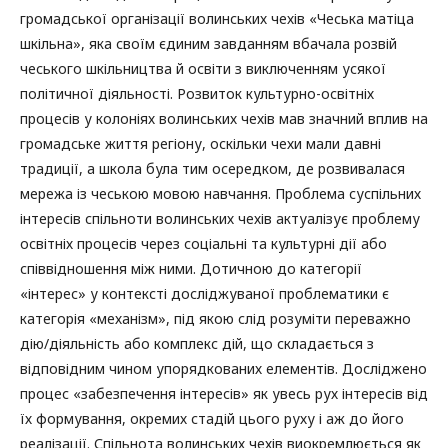
громадської організації волинських чехів «Чеська матіца
шкільна», яка своїм єдиним завданням вбачала розвій
чеського шкільництва й освіти з виключенням усякої
політичної діяльності. Розвиток культурно-освітніх
процесів у колоніях волинських чехів мав значний вплив на
громадське життя регіону, оскільки чехи мали давні
традиції, а школа була тим осередком, де розвивалася
мережа із чеською мовою навчання. Проблема суспільних
інтересів спільноти волинських чехів актуалізує проблему
освітніх процесів через соціальні та культурні дії або
співвідношення між ними. Дотичною до категорії
«інтерес» у контексті досліджуваної проблематики є
категорія «механізм», під якою слід розуміти переважно
дію/діяльність або комплекс дій, що складається з
відповідним чином упорядкованих елементів. Досліджено
процес «забезпечення інтересів» як увесь рух інтересів від
їх формування, окремих стадій цього руху і аж до його
реалізації. Спільнота волинських чехів виокремлюється як