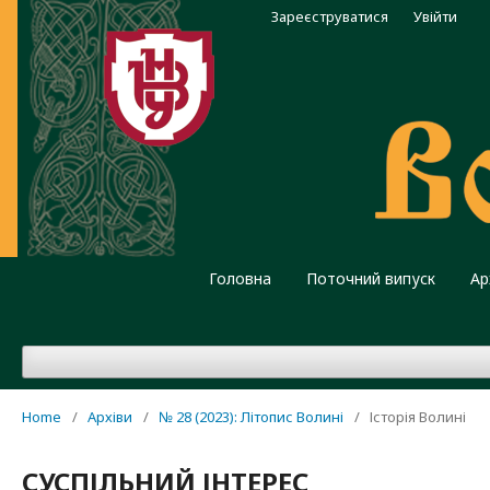
Зареєструватися
Увійти
Головна
Поточний випуск
Ар
Home
/
Архіви
/
№ 28 (2023): Літопис Волині
/
Історія Волині
СУСПІЛЬНИЙ ІНТЕРЕС