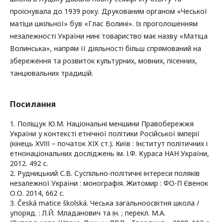
проіснувала до 1939 року. Друкованим органом «Чеської
матіци шкільної» був «Глас Волині». Із проголошенням
незалежності України нині товариство має назву «Матіца
Волинська», напрям її діяльності більш спрямований на
збереження та розвиток культурних, мовних, пісенних,
танцювальних традицій.
Посилання
1. Поліщук Ю.М. Національні меншини Правобережжя
України у контексті етнічної політики Російської імперії
(кінець ХVІІІ – початок ХІХ ст.). Київ : Інститут політичних і
етнонаціональних досліджень ім. І.Ф. Кураса НАН України,
2012. 492 с.
2. Рудницький С.В. Суспільно-політичні інтереси поляків
незалежної України : монографія. Житомир : ФО-П Євенок
О.О. 2014, 662 с.
3. Česká matice školská. Чеська загальноосвітня школа /
упоряд. : Л.Й. Младанович та ін. ; перекл. М.А.