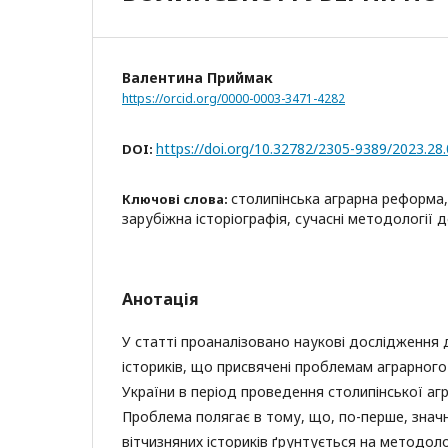
Валентина Приймак
https://orcid.org/0000-0003-3471-4282
https://doi.org/10.32782/2305-9389/2023.28
DOI:
столипінська аграрна реформа,
Ключові слова:
зарубіжна історіографія, сучасні методології 
Анотація
У статті проаналізовано наукові дослідження 
істориків, що присвячені проблемам аграрного
України в період проведення столипінської аг
Проблема полягає в тому, що, по-перше, знач
вітчизняних істориків ґрунтується на методоло