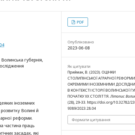
PDF
Опубліковано
.04
2023-06-08
 Волинська губернія,
дослідження
Як цитувати
Приймак, В. (2023). ОЦІНКИ
СТОЛИПІНСЬКОЇ АГРАРНОЇ РЕФОРМИ
ОКРЕМИМИ ІНОЗЕМНИМИ ДОСЛІДН
В КОНТЕКСТІ ІСТОРІЇ ВОЛИНСЬКОЇ ГУ
ПОЧАТКУ XX СТОЛІТТЯ.
Літопис Воли
(28), 29-33. https://doi.org/10.32782/2
деяких іноземних
9389/2023.28.04
 розвитку Волині й
рарної реформи.
Формати цитування
на частина праць
гічних засадах, які