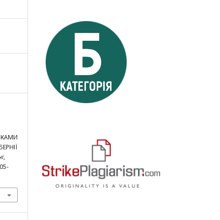
ИКАМИ
БЕРНІЇ
ні
,
305-