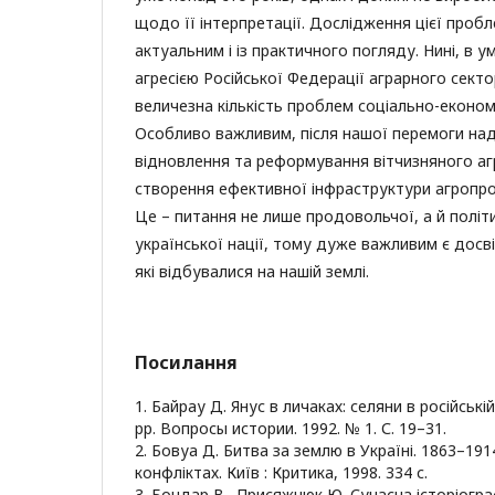
щодо її інтерпретації. Дослідження цієї пробл
актуальним і із практичного погляду. Нині, в
агресією Російської Федерації аграрного секто
величезна кількість проблем соціально-економ
Особливо важливим, після нашої перемоги на
відновлення та реформування вітчизняного аг
створення ефективної інфраструктури агропр
Це – питання не лише продовольчої, а й політ
української нації, тому дуже важливим є досві
які відбувалися на нашій землі.
Посилання
1. Байрау Д. Янус в личаках: селяни в російськ
рр. Вопросы истории. 1992. № 1. С. 19–31.
2. Бовуа Д. Битва за землю в Україні. 1863–191
конфліктах. Київ : Критика, 1998. 334 с.
3. Бондар В., Присяжнюк Ю. Сучасна історіог