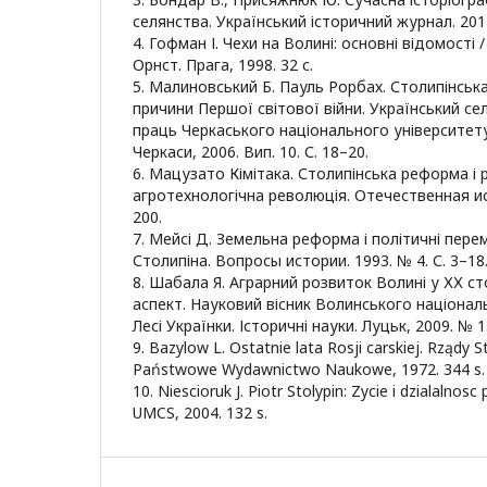
селянства. Український історичний журнал. 2011
4. Гофман І. Чехи на Волині: основні відомості
Орнст. Прага, 1998. 32 с.
5. Малиновський Б. Пауль Рорбах. Столипінськ
причини Першої світової війни. Український сел
праць Черкаського національного університету
Черкаси, 2006. Вип. 10. С. 18–20.
6. Мацузато Кімітака. Столипінська реформа і 
агротехнологічна революція. Отечественная ист
200.
7. Мейсі Д. Земельна реформа і політичні перем
Столипіна. Вопросы истории. 1993. № 4. С. 3–18
8. Шабала Я. Аграрний розвиток Волині у ХХ сто
аспект. Науковий вісник Волинського національ
Лесі Українки. Історичні науки. Луцьк, 2009. № 1
9. Bazylow L. Ostatnie lata Rosji carskiej. Rządy 
Państwowe Wydawnictwo Naukowe, 1972. 344 s.
10. Niescioruk J. Piotr Stolypin: Zycie i dzialalnosc 
UMCS, 2004. 132 s.