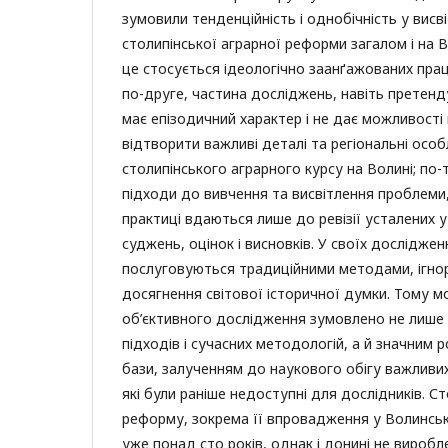
зумовили тенденційність і однобічність у висв
столипінської аграрної реформи загалом і на 
це стосується ідеологічно заанґажованих прац
по-друге, частина досліджень, навіть претенд
має епізодичний характер і не дає можливост
відтворити важливі деталі та регіональні особл
столипінського аграрного курсу на Волині; по-
підходи до вивчення та висвітлення проблеми,
практиці вдаються лише до ревізії усталених у
суджень, оцінок і висновків. У своїх дослідже
послуговуються традиційними методами, ігно
досягнення світової історичної думки. Тому м
об’єктивного дослідження зумовлено не лише
підходів і сучасних методологій, а й значним
бази, залученням до наукового обігу важливих 
які були раніше недоступні для дослідників. С
реформу, зокрема її впровадження у Волинські
уже понад сто років, однак і донині не виробл