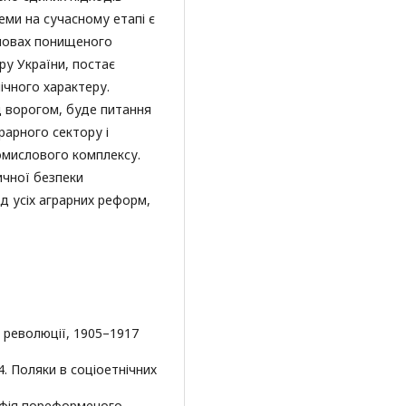
еми на сучасному етапі є
 умовах понищеного
ру України, постає
ічного характеру.
д ворогом, буде питання
рарного сектору і
омислового комплексу.
ичної безпеки
д усіх аграрних реформ,
ій революції, 1905–1917
4. Поляки в соціоетнічних
рафія пореформеного