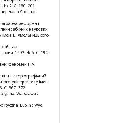
. № 2. С. 180–201.
 / переклав Ярослав
а аграрна реформа і
янин : збірник наукових
 імені Б. Хмельницького.
російська
ория. 1992. № 6. С. 194–
іни: феномен П.А.
.
літті: історіографічний
ного університету імені
3. С. 367–372.
Stołypina. Warszawa :
polityczna. Lublin : Wyd.