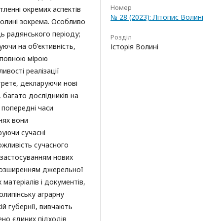
Номер
ітленні окремих аспектів
№ 28 (2023): Літопис Волині
Волині зокрема. Особливо
ь радянського періоду;
Розділ
уючи на об’єктивність,
Історія Волині
і повною мірою
ивості реалізації
третє, декларуючи нові
 багато дослідників на
 попередні часи
ннях вони
руючи сучасні
ожливість сучасного
 застосуванням нових
 розширенням джерельної
матеріалів і документів,
толипінську аграрну
й губернії, вивчають
ено єдиних підходів