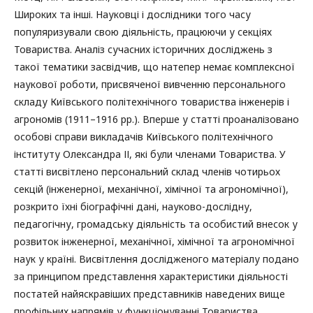
Широких та інші. Науковці і дослідники того часу
популяризували свою діяльність, працюючи у секціях
Товариства. Аналіз сучасних історичних досліджень з
такої тематики засвідчив, що натепер немає комплексної
наукової роботи, присвяченої вивченню персонального
складу Київського політехнічного товариства інженерів і
агрономів (1911–1916 рр.). Вперше у статті проаналізовано
особові справи викладачів Київського політехнічного
інституту Олександра ІІ, які були членами Товариства. У
статті висвітлено персональний склад членів чотирьох
секцій (інженерної, механічної, хімічної та агрономічної),
розкрито їхні біографічні дані, науково-дослідну,
педагогічну, громадську діяльність та особистий внесок у
розвиток інженерної, механічної, хімічної та агрономічної
наук у країні. Висвітлення дослідженого матеріалу подано
за принципом представлення характеристики діяльності
постатей найяскравіших представників наведених вище
профільних напрямів у функціонуванні Товариства,