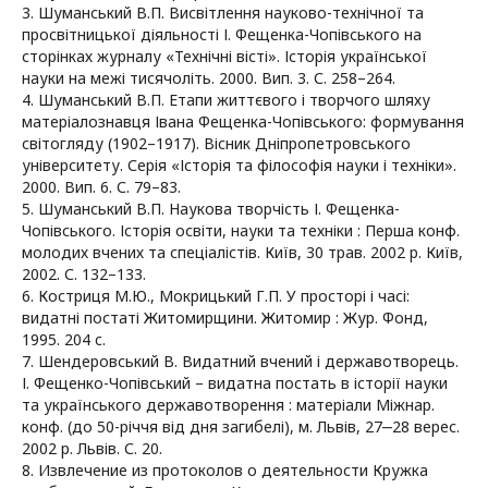
3. Шуманський В.П. Висвітлення науково-технічної та
просвітницької діяльності І. Фещенка-Чопівського на
сторінках журналу «Технічні вісті». Історія української
науки на межі тисячоліть. 2000. Вип. 3. С. 258–264.
4. Шуманський В.П. Етапи життєвого і творчого шляху
матеріалознавця Івана Фещенка-Чопівського: формування
світогляду (1902–1917). Вісник Дніпропетровського
університету. Серія «Історія та філософія науки і техніки».
2000. Вип. 6. С. 79–83.
5. Шуманський В.П. Наукова творчість І. Фещенка-
Чопівського. Історія освіти, науки та техніки : Перша конф.
молодих вчених та спеціалістів. Київ, 30 трав. 2002 р. Київ,
2002. С. 132–133.
6. Костриця М.Ю., Мокрицький Г.П. У просторі і часі:
видатні постаті Житомирщини. Житомир : Жур. Фонд,
1995. 204 c.
7. Шендеровський В. Видатний вчений і державотворець.
І. Фещенко-Чопівський – видатна постать в історії науки
та українського державотворення : матеріали Міжнар.
конф. (до 50-річчя від дня загибелі), м. Львів, 27‒28 верес.
2002 р. Львів. С. 20.
8. Извлечение из протоколов о деятельности Кружка