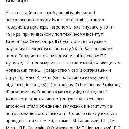
Анотація
У статті здійснено спробу аналізу діяльності
персонального складу Київського політехнічного
товариства інженерів і агрономів, яке існувало у 1911–
1916 рр. при Київському політехнічному інституті
Імператора Олександра ІІ і було досить потужним
науковим осередком на початку ХХ ст. Засновниками
цього Товариства стали відомі вчені-інженери: П.Е.
Бутенко, І.Ф. Пономарьов, Б.Г. Сахновський, І.А. Фещенко-
Чопівський та інші. Товариство у своїй організаційній
структурі мало 4 секції (за прототипом навчальних
відділень Інституту): 1) механічну; 2) інженерну; 3) хімічну;
4) агрономічну. Головною метою у функціонуванні
Київського політехнічного товариства інженерів і
агрономів стало об’єднання випускників Інституту та
популяризація його діяльності. До його складу входили
провідні в той час вчені, а саме: І.М. Ганицький, Г.Г. Де-
Метц, П.Р. Сльозкін, О.О. Хохряков, М.П. Чирвинський, П.О.