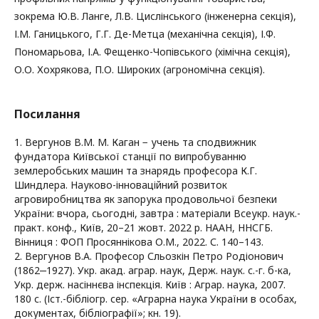
зокрема Ю.В. Ланге, Л.В. Цислінського (інженерна секція),
І.М. Ганицького, Г.Г. Де-Метца (механічна секція), І.Ф.
Пономарьова, І.А. Фещенко-Чопівського (хімічна секція),
О.О. Хохрякова, П.О. Широких (агрономічна секція).
Посилання
1. Вергунов В.М. М. Каган − учень та сподвижник
фундатора Київської станції по випробуванню
землеробських машин та знарядь професора К.Г.
Шиндлера. Науково-інноваційний розвиток
агровиробництва як запорука продовольчої безпеки
України: вчора, сьогодні, завтра : матеріали Всеукр. наук.-
практ. конф., Київ, 20–21 жовт. 2022 р. НААН, ННСГБ.
Вінниця : ФОП Просяннікова О.М., 2022. С. 140–143.
2. Вергунов В.А. Професор Сльозкін Петро Родіонович
(1862‒1927). Укр. акад. аграр. наук, Держ. наук. с.-г. б-ка,
Укр. держ. насіннєва інспекція. Київ : Аграр. наука, 2007.
180 с. (Іст.-бібліогр. сер. «Аграрна наука України в особах,
документах, бібліографії»; кн. 19).