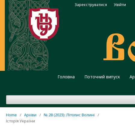
Зареєструватися
Увійти
Головна
Поточний випуск
Ар
Home
/
Архіви
/
№ 28 (2023): Літопис Волині
/
Історія України