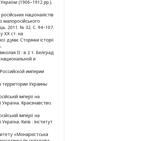
країни (1906–1912 рр.).
російських націоналістів
ло малоросійського
ць. 2011. № 32. С. 94–107.
у ХХ ст. на
ї думи. Сторінки історії
.
олая II : в 2 т. Белград
 национальной и
 Российской империи
а территории Украины
сійській імперії на
і Україна. Краєзнавство.
сійській імперії на
 Україна. Київ : Інститут
ситету «Монархістська
рносотенці як складова