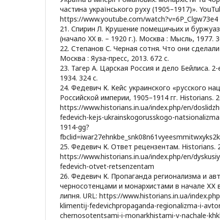
частина українського руху (1905–1917)». YouTub
https://www.youtube.com/watch?v=6P_Clgw73e4
21. Спирин Л. Крушение помещичьих и буржуаз
(начало XX в. – 1920 г.). Москва : Мысль, 1977. 3
22. Степанов С. Черная сотня. Что они сделал
Москва : Яуза-пресс, 2013. 672 с.
23. Тагер А. Царская Россия и дело Бейлиса. 2-
1934. 324 с.
24. Федевич К. Кейс украинского «русского на
Российской империи, 1905–1914 гг. Historians. 20
https://www.historians.in.ua/index.php/en/doslidz
fedevich-kejs-ukrainskogorusskogo-natsionalizma-
1914-gg?
fbclid=iwar27ehnkbe_snk08n61vyeesmmitwxyks2k
25. Федевич К. Ответ рецензентам. Historians. 
https://www.historians.in.ua/index.php/en/dyskusiy
fedevich-otvet-retsenzentam
26. Федевич К. Пропаганда регионализма и а
черносотенцами и монархистами в начале ХХ в. 
липня. URL: https://www.historians.in.ua/index.p
klimentij-fedevichpropaganda-regionalizma-i-avto
chernosotentsami-i-monarkhistami-v-nachale-khk