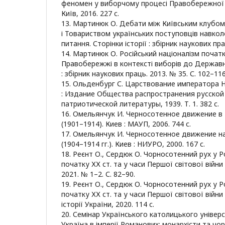
феномен у виборчому процесі Правобережної У
Київ, 2016. 227 с.
13. Мартинюк О. Дебати між Київським клубом 
і Товариством українських поступовців навко
питання. Сторінки історії : збірник наукових пра
14. Мартинюк О. Російський націоналізм початк
Правобережжі в контексті виборів до Державно
: збірник наукових праць. 2013. № 35. С. 102–116
15. Ольденбург С. Царствование императора Ник
: Издание Общества распространения русской
патриотической литературы, 1939. Т. 1. 382 с.
16. Омельянчук И. Черносотенное движение в
(1901–1914). Киев : МАУП, 2006. 744 с.
17. Омельянчук И. Черносотенное движение н
(1904–1914 гг.). Киев : НИУРО, 2000. 167 с.
18. Реєнт О., Сердюк О. Чорносотенний рух у Ро
початку ХХ ст. та у часи Першої світової війни 
2021. № 1–2. С. 82–90.
19. Реєнт О., Сердюк О. Чорносотенний рух у Ро
початку ХХ ст. та у часи Першої світової війни і
історії України, 2020. 114 с.
20. Семінар Українського католицького універ
Україна в імперії Романових: монархісти та чо