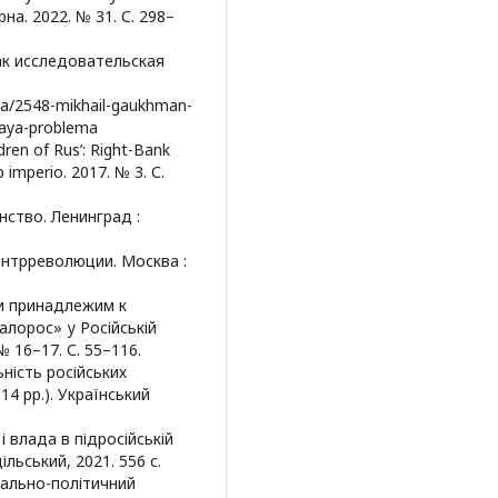
на. 2022. № 31. С. 298–
ак исследовательская
iya/2548-mikhail-gaukhman-
kaya-problema
dren of Rus’: Right-Bank
 imperio. 2017. № 3. С.
нство. Ленинград :
онтрреволюции. Москва :
ми принадлежим к
алорос» у Російській
№ 16–17. С. 55–116.
ність російських
14 рр.). Український
і влада в підросійській
ільський, 2021. 556 с.
іально-політичний