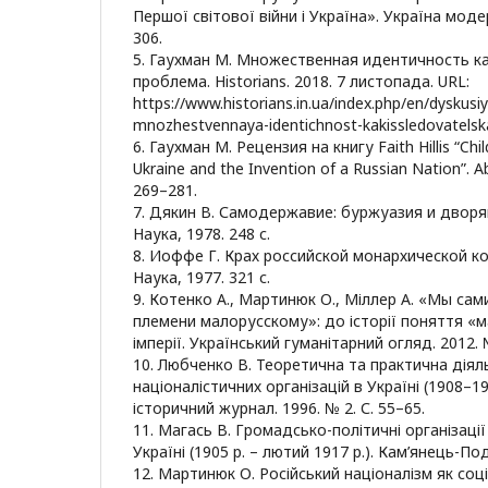
Першої світової війни і Україна». Україна модер
306.
5. Гаухман М. Множественная идентичность к
проблема. Historians. 2018. 7 листопада. URL:
https://www.historians.in.ua/index.php/en/dyskus
mnozhestvennaya-identichnost-kakissledovatels
6. Гаухман М. Рецензия на книгу Faith Hillis “Chil
Ukraine and the Invention of a Russian Nation”. Ab
269–281.
7. Дякин В. Самодержавие: буржуазия и дворя
Наука, 1978. 248 с.
8. Иоффе Г. Крах российской монархической к
Наука, 1977. 321 с.
9. Котенко А., Мартинюк О., Міллер А. «Мы са
племени малорусскому»: до історії поняття «м
імперії. Український гуманітарний огляд. 2012. 
10. Любченко В. Теоретична та практична діяль
націоналістичних організацій в Україні (1908–19
історичний журнал. 1996. № 2. С. 55–65.
11. Магась В. Громадсько-політичні організації 
Україні (1905 р. – лютий 1917 р.). Кам’янець-Под
12. Мартинюк О. Російський націоналізм як соц