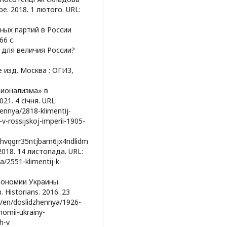
e. 2018. 1 лютого. URL:
ных партий в России
66 с.
и для величия России?
е изд. Москва : ОГИЗ,
ционализма» в
21. 4 січня. URL:
hennya/2818-klimentij-
v-rossijskoj-imperii-1905-
hvqgrr35ntjbam6jx4ndlidm
2018. 14 листопада. URL:
a/2551-klimentij-k-
втономии Украины
Historians. 2016. 23
hp/en/doslidzhennya/1926-
nomii-ukrainy-
h-v