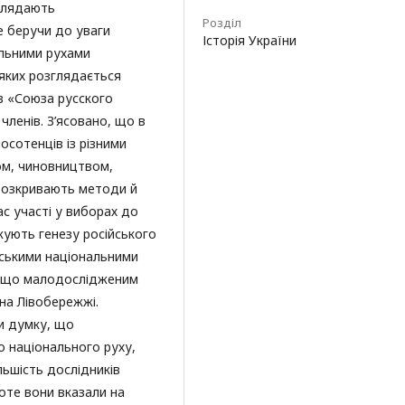
зглядають
Розділ
е беручи до уваги
Історія України
льними рухами
 яких розглядається
в «Союза русского
членів. З’ясовано, що в
сотенців із різними
ом, чиновництвом,
 розкривають методи й
ас участі у виборах до
ують генезу російського
нськими національними
, що малодослідженим
на Лівобережжі.
и думку, що
о національного руху,
льшість дослідників
оте вони вказали на