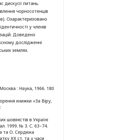
с дискусії питань.
авлення чорносотенців
їв). Охарактеризовано
ідентичності у членів
ізацій. Доведено
ексному дослідженні
ських землях.
Москва : Наука, 1966. 180
орення книжки «За Віру,
:
их шовіністів в Україні
л. 1999. № 3. С. 63–74.
та та О. Сердюка
атку ХХ ст. та у часи