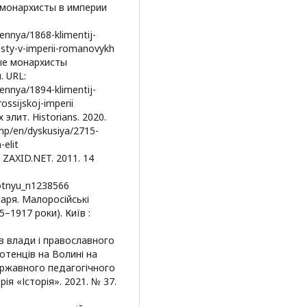
 монархисты в империи
hennya/1868-klimentij-
isty-v-imperii-romanovykh
ые монархисты
. URL:
hennya/1894-klimentij-
ossijskoj-imperii
лит. Historians. 2020.
.php/en/dyskusiya/2715-
-elit
 ZAXID.NET. 2011. 14
sotnyu_n1238566
заря. Малоросійські
5–1917 роки). Київ :
ів влади і православного
отенців на Волині на
ержавного педагогічного
я «Історія». 2021. № 37.