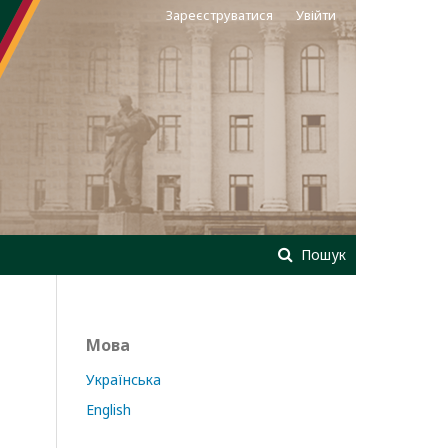
Зареєструватися
Увійти
Пошук
Мова
Українська
English