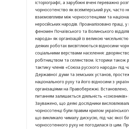
історіографії, а зарубіжні вчені переважно ро
чорносотенство як всеімперський рух, часто н
взаємовпливи між чорносотенцями та націона
неросійських народів. Проаналізовано праці, у
феномен Почаївського та Волинського відділі
народа» як організацій із великою чисельністю 
деяких роботах висвітлюються відносини чорно
соціальними верствами населення: дворянств
робітництвом та селянством. Історики також
тактику членів «Союза русского народа» під ч
Державної думи та земських установ, простеж
національного руху та його відносини з украї
організаціями на Правобережжі. Встановлено
питанням залишається діяльність «союзників» 
Зауважено, що деякі дослідники висловлювал
чорносотенці були правим крилом українськог
що викликало чималу дискусію, під час якої бі
чорносотенного руху не погодилася із цим. Пр