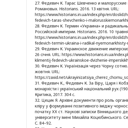
27. Федевич К. Тарас Шевченко и малорусские
Романовых. Historians. 2016. 13 квітня. URL:
https://www.historians.in.ua/index.php/en/doslidz
fedevich-taras-shevchenko-i-malorusskiemonarkh
28. Федевич К. Термин «Украина» и радикальн
Российской империи. Historians. 2016. 10 травня
https://www.historians.in.ua/index.php/en/doslidz
fedevich-termin-ukraina-i-radikal-nyemonarkhisty-r
29. Федевич К. Украинское движение имперских э
26 січня. URL: https://www.historians.in.ua/index
klimentij-fedevich-ukrainskoe-dvizhenie-imperskikh
30. Федевич К. Українізація через Чорну сотню.
жовтня. URL:
https://zaxid.net/ukrayinizatsiya_cherez_chornu_
31. Федевич К., Федевич К. За Віру, Царя і Коб
монархісти і український національний рух (190
Критика, 2017. 304 с.
32. Цецик Я. Архівні документи про роль орган
кліру у формуванні позитивного іміджу чорнос
початку ХХ ст. Наукові записки Вінницького д
університету імені Михайла Коцюбинського. Сері
С. 84–92.