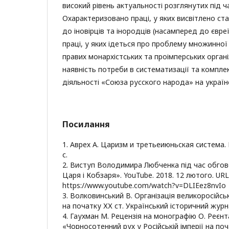
високий рівень актуальності розглянутих під ча
Охарактеризовано праці, у яких висвітлено ст
до іновірців та інородців (насамперед до євре
праці, у яких ідеться про проблему множинної 
правих монархістських та проімперських орган
наявність потреби в систематизації та компл
діяльності «Союза русского народа» на україн
Посилання
1. Аврех А. Царизм и третьеиюньская система. 
с.
2. Виступ Володимира Любченка під час обгов
Царя і Кобзаря». YouTube. 2018. 12 лютого. URL
https://www.youtube.com/watch?v=DLIEez8nvIo
3. Волковинський В. Організація великоросійськ
на початку ХХ ст. Український історичний журна
4. Гаухман М. Рецензія на монографію О. Реєн
«Чорносотенний рух у Російській імперії на поч