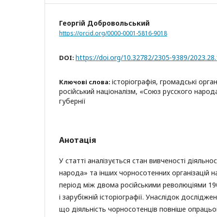
Георгій Добровольський
https://orcid.org/0000-0001-5816-9018
https://doi.org/10.32782/2305-9389/2023.28
DOI:
історіографія, громадські орган
Ключові слова:
російський націоналізм, «Союз русского народа
губернії
Анотація
У статті аналізується стан вивченості діяльно
народа» та інших чорносотенних організацій н
період між двома російськими революціями 190
і зарубіжній історіографії. Унаслідок дослідже
що діяльність чорносотенців повніше опрацьов