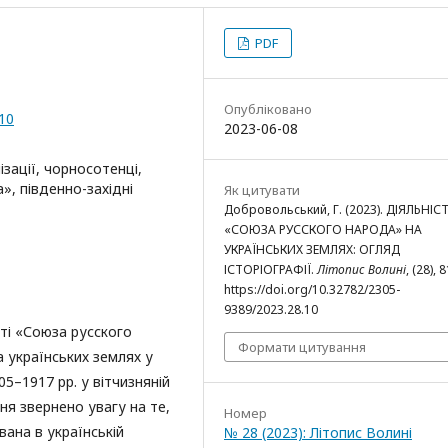
PDF
Опубліковано
.10
2023-06-08
ізації, чорносотенці,
», південно-західні
Як цитувати
Добровольський, Г. (2023). ДІЯЛЬНІС
«СОЮЗА РУССКОГО НАРОДА» НА
УКРАЇНСЬКИХ ЗЕМЛЯХ: ОГЛЯД
ІСТОРІОГРАФІЇ.
Літопис Волині
, (28), 
https://doi.org/10.32782/2305-
9389/2023.28.10
сті «Союза русского
Формати цитування
а українських землях у
5–1917 рр. у вітчизняній
ння звернено увагу на те,
Номер
ана в українській
№ 28 (2023): Літопис Волині