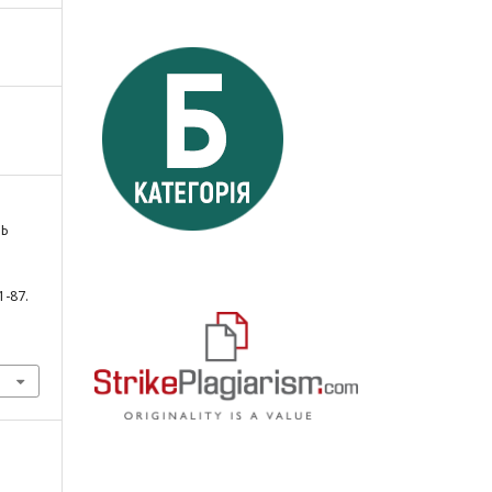
ТЬ
81-87.