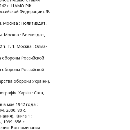
942 г. ЦАМО РФ
ссийской Федерации). Ф.
ы. Москва : Политиздат,
ы. Москва : Воениздат,
 т. Т. 1. Москва : Олма-
а обороны Российской
а обороны Российской
ерства оборони України).
графія. Харків : Сага,
в в мае 1942 года :
, 2000. 80 с.
ания). Книга 1 :
1999. 656 с.
лении. Воспоминания