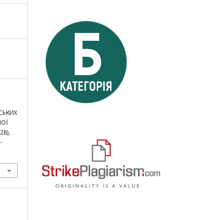
СЬКИХ
НОЇ
(28),
-