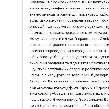
Планування військових операцій – це важливи
військовому конфлікті, оскільки якісно сплано
значно зменшити ризики для військовослужбов
ефективно виконати поставлені завдання. Осн
операції – це перемога, яка може бути досягну
продуманого плану, врахування можливих ризик
можуть виникнути під час її проведення. Одніє
якісного планування є те, що воно дозволяє 
пов’язані з проведенням операції, та знизити 
військовослужбовців. Планування також дозв
виконання завдання та підвищити ефективність
Однією з наступальних операцій робітничо-сел
(РСЧА) під час Другої світової війни була Харк
1942 року. Великий внесок у перемогу у Другій 
німецько-радянському фронті зробила Україна.
військовослужбовців, так і цивільних віддали 
нацистською Німеччиною та її союзниками. Вст
це рік багатьох переломних подій тієї війни, я