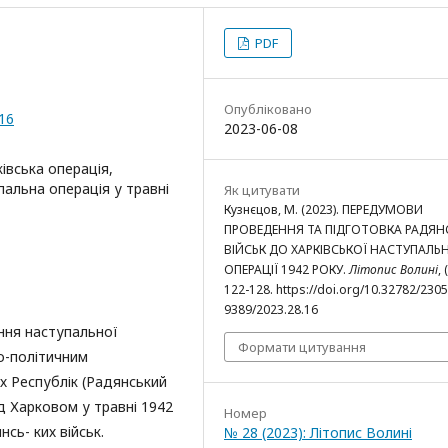
PDF
Опубліковано
.16
2023-06-08
ківська операція,
пальна операція у травні
Як цитувати
Кузнєцов, М. (2023). ПЕРЕДУМОВИ
ПРОВЕДЕННЯ ТА ПІДГОТОВКА РАДЯН
ВІЙСЬК ДО ХАРКІВСЬКОЇ НАСТУПАЛЬ
ОПЕРАЦІЇ 1942 РОКУ.
Літопис Волині
, 
122-128. https://doi.org/10.32782/2305
9389/2023.28.16
ння наступальної
Формати цитування
во-політичним
х Республік (Радянський
д Харковом у травні 1942
Номер
сь- ких військ.
№ 28 (2023): Літопис Волині