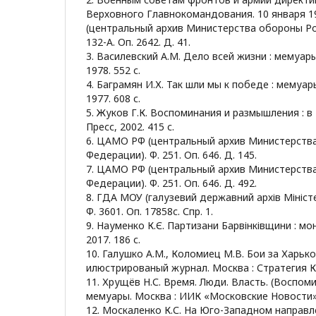
Верховного Главнокомандования. 10 января 1
(центральный архив Министерства обороны Ро
132-А. Оп. 2642. Д. 41.
3. Василевский А.М. Дело всей жизни : мемуар
1978. 552 с.
4. Баграмян И.Х. Так шли мы к победе : мемуар
1977. 608 с.
5. Жуков Г.К. Воспоминания и размышления : в 2
Пресс, 2002. 415 с.
6. ЦАМО РФ (центральный архив Министерств
Федерации). Ф. 251. Оп. 646. Д. 145.
7. ЦАМО РФ (центральный архив Министерств
Федерации). Ф. 251. Оп. 646. Д. 492.
8. ГДА МОУ (галузевий державний архів Мініст
Ф. 3601. Оп. 17858с. Спр. 1.
9. Науменко К.Є. Партизани Барвінківщини : моно
2017. 186 с.
10. Галушко А.М., Коломиец М.В. Бои за Харько
илюстрированый журнал. Москва : Стратегия КМ
11. Хрущёв Н.С. Время. Люди. Власть. (Воспомин
мемуары. Москва : ИИК «Московские Новости», 
12. Москаленко К.С. На Юго-Западном направ