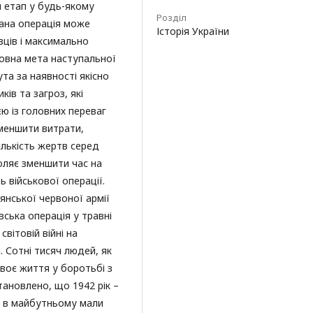
й етап у будь-якому
Розділ
вана операція може
Історія України
ців і максимально
овна мета наступальної
та за наявності якісно
ів та загроз, які
ю із головних переваг
зменшити витрати,
кількість жертв серед
оляє зменшити час на
 військової операції.
янської червоної армії
івська операція у травні
світовій війні на
 Сотні тисяч людей, як
своє життя у боротьбі з
ановлено, що 1942 рік –
кі в майбутньому мали