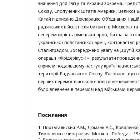
значення для світу та України зокрема. Пред
Союзу, Сполучених Штатів Америки, Великої Бр
Китай підписано Декларацію Об’єднаних Націй
радянських військ після битви під Москвою та
непереможність німецької армії, битва за ато
української повстанської армії, контрнаступ р
Сталінградом. Зосереджено увагу на Другій Хар
операції «Фрідерікус-1», результати проведен
сприяли подальшому наступу країн нацистськ
території Радянського Союзу. З’ясовано, що п
перших перемог військово-політичне керівниц
було впевнене в перемозі над військами Верма
Посилання
1. Португальский Р.М., Доманк А.С., Коваленко 
Тимошенко : биография. Москва : Победа – 1945
2. Военным советам фронтов и армий директи