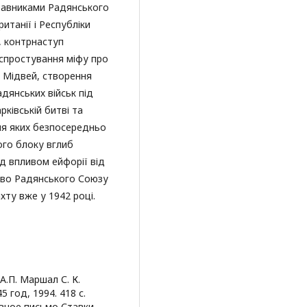
ставниками Радянського
итанії і Республіки
, контрнаступ
 спростування міфу про
л Мідвей, створення
адянських військ під
ківській битві та
ня яких безпосередньо
ого блоку вглиб
ід впливом ейфорії від
тво Радянського Союзу
хту вже у 1942 році.
А.П. Маршал С. К.
 год, 1994. 418 с.
вное письмо Ставки