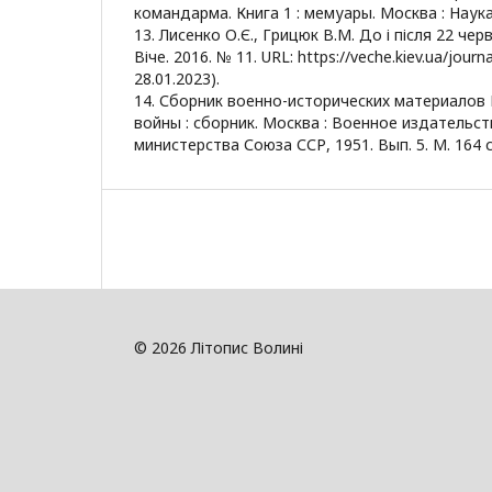
командарма. Книга 1 : мемуары. Москва : Наука,
13. Лисенко О.Є., Грицюк В.М. До і після 22 че
Віче. 2016. № 11. URL: https://veche.kiev.ua/jour
28.01.2023).
14. Сборник военно-исторических материалов
войны : сборник. Москва : Военное издательс
министерства Союза ССР, 1951. Вып. 5. М. 164 с
© 2026 Літопис Волині