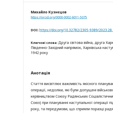
Михайло Кузнєцов
https://orcid.org/0000-0002-6011-5075
https://doi.org/10.32782/2305-9389/2023.28
DOI:
Друга світова війна, друга Хар
Ключові слова:
Південно-Західний напрямок, Харківська насту
1942 року
Анотація
Стаття висвітлює важливість якісного планува
операції, недоліки, які були допущені військо
керівництвом Союзу Радянських Соціалістични
Союз) при плануванні наступальної операції пі
року, та передумови, що сприяли поразці радян