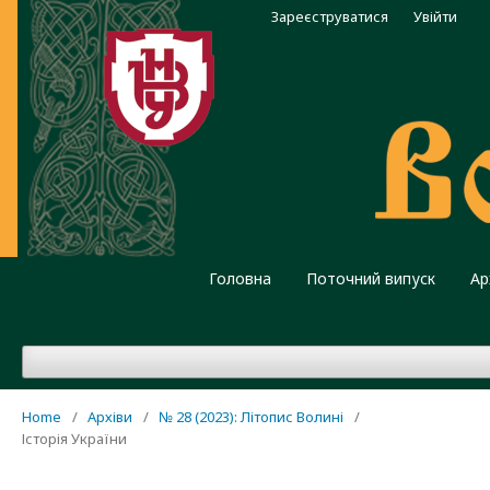
Зареєструватися
Увійти
Головна
Поточний випуск
Ар
Home
/
Архіви
/
№ 28 (2023): Літопис Волині
/
Історія України