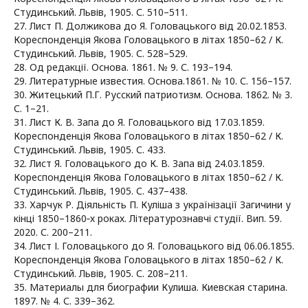
Студинський. Львів, 1905. С. 510–511.
27. Лист П. Должикова до Я. Головацького від 20.02.1853.
Кореспонденція Якова Головацького в літах 1850–62 / К.
Студинський. Львів, 1905. С. 528–529.
28. Од редакції. Основа. 1861. № 9. С. 193–194.
29. Литературные известия. Основа.1861. № 10. С. 156–157.
30. Житецький П.Г. Русский патриотизм. Основа. 1862. № 3.
С. 1–21.
31. Лист К. В. Запа до Я. Головацького від 17.03.1859.
Кореспонденція Якова Головацького в літах 1850–62 / К.
Студинський. Львів, 1905. С. 433.
32. Лист Я. Головацького до К. В. Запа від 24.03.1859.
Кореспонденція Якова Головацького в літах 1850–62 / К.
Студинський. Львів, 1905. С. 437–438.
33. Харчук Р. Діяльність П. Куліша з українізації Загичини у
кінці 1850–1860‑х роках. Літературознавчі студії. Вип. 59.
2020. С. 200–211.
34. Лист І. Головацького до Я. Головацького від 06.06.1855.
Кореспонденція Якова Головацького в літах 1850–62 / К.
Студинський. Львів, 1905. С. 208–211.
35. Материалы для биографии Кулиша. Киевская старина.
1897. № 4. С. 339–362.