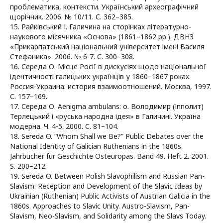
проблематика, контексти. Український археографічний
щорічник. 2006. № 10/11. С. 362–385.
15. Райківський І. Галичина на сторінках літературно-
наукового місячника «Основа» (1861–1862 рр.). ДВНЗ
«Прикарпатський національний університет імені Василя
Стефаника». 2006. № 6-7. С. 300–308.
16. Середа О. Місце Росії в дискусіях щодо національної
ідентичності галицьких українців у 1860–1867 роках.
Россия-Украина: история взаимоотношений. Москва, 1997.
С. 157–169.
17. Середа О. Aenigma ambulans: о. Володимир (Іпполит)
Терлецький і «руська народна ідея» в Галичині. Україна
модерна. Ч. 4-5. 2000. С. 81–104.
18. Sereda O. “Whom Shall we Be?” Public Debates over the
National Identity of Galician Ruthenians in the 1860s.
Jahrbücher für Geschichte Osteuropas. Band 49. Heft 2. 2001.
S. 200–212.
19. Sereda O. Between Polish Slavophilism and Russian Pan-
Slavism: Reception and Development of the Slavic Ideas by
Ukrainian (Ruthenian) Public Activists of Austrian Galicia in the
1860s. Approaches to Slavic Unity. Austro-Slavism, Pan-
Slavism, Neo-Slavism, and Solidarity among the Slavs Today.