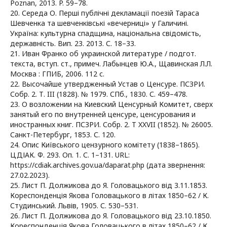
Poznan, 2013. P. 59–78.
20. Середа О. Перші публічні декламації поезій Тараса
Шевченка та шевченківські «вечерниці» у Галичині.
Україна: культурна спадщина, національна свідомість,
державність. Вип. 23. 2013. С. 18–33.
21. Иван Франко об украинской литературе / подгот.
текста, вступ. ст., примеч. Лабынцев Ю.А., Щавинская Л.Л.
Москва : ГПИБ, 2006. 112 с.
22. Высочайше утвердженный Устав о Ценсуре. ПСЗРИ.
Собр. 2. Т. III (1828). № 1979. СПб., 1830. С. 459–478.
23. О возложении на Киевский Ценсурный Комитет, сверх
занятый его по внутренней ценсуре, ценсурования и
иностранных книг. ПСЗРИ. Собр. 2. Т XXVII (1852). № 26005.
Санкт-Петербург, 1853. С. 120.
24. Опис Київського цензурного комітету (1838–1865).
ЦДІАК. Ф. 293. Оп. 1. С. 1–131. URL:
https://cdiak.archives.gov.ua/daparat.php (дата звернення:
27.02.2023).
25. Лист П. Должикова до Я. Головацького від 3.11.1853.
Кореспонденція Якова Головацького в літах 1850–62 / К.
Студинський. Львів, 1905. С. 530–531.
26. Лист П. Должикова до Я. Головацького від 23.10.1850.
Кореспонденція Якова Головацького в літах 1850–62 / К.