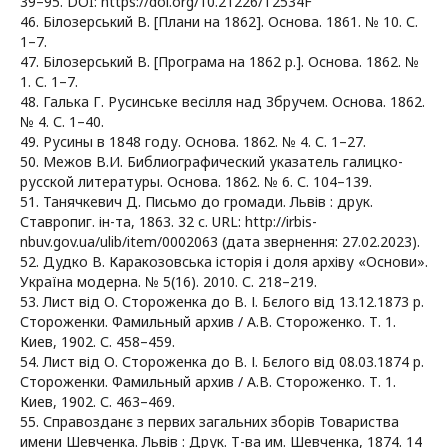
39–95. DOI: https://doi.org/10.21226/T2534F
46. Білозерський В. [Плани на 1862]. Основа. 1861. № 10. С.
1–7.
47. Білозерський В. [Програма на 1862 р.]. Основа. 1862. №
1. С. 1–7.
48. Галька Г. Русинське весілля над Збручем. Основа. 1862.
№ 4. С. 1–40.
49. Русины в 1848 году. Основа. 1862. № 4. С. 1–27.
50. Межов В.И. Библиографический указатель галицко-
русской литературы. Основа. 1862. № 6. С. 104–139.
51. Танячкевич Д. Письмо до громади. Львів : друк.
Ставропиг. ін-та, 1863. 32 с. URL: http://irbis-
nbuv.gov.ua/ulib/item/0002063 (дата звернення: 27.02.2023).
52. Дудко В. Каракозовська історія і доля архіву «Основи».
Україна модерна. № 5(16). 2010. С. 218–219.
53. Лист від О. Стороженка до В. І. Бєлого від 13.12.1873 р.
Стороженки. Фамильный архив / А.В. Стороженко. Т. 1.
Киев, 1902. С. 458–459.
54. Лист від О. Стороженка до В. І. Бєлого від 08.03.1874 р.
Стороженки. Фамильный архив / А.В. Стороженко. Т. 1.
Киев, 1902. С. 463–469.
55. Справозданє з первих загальних зборів Товариства
имени Шевченка. Львів : Друк. Т-ва им. Шевченка, 1874. 14