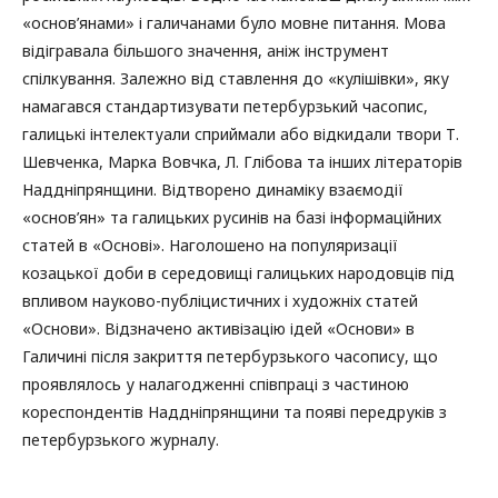
«основ’янами» і галичанами було мовне питання. Мова
відігравала більшого значення, аніж інструмент
спілкування. Залежно від ставлення до «кулішівки», яку
намагався стандартизувати петербурзький часопис,
галицькі інтелектуали сприймали або відкидали твори Т.
Шевченка, Марка Вовчка, Л. Глібова та інших літераторів
Наддніпрянщини. Відтворено динаміку взаємодії
«основ’ян» та галицьких русинів на базі інформаційних
статей в «Основі». Наголошено на популяризації
козацької доби в середовищі галицьких народовців під
впливом науково-публіцистичних і художніх статей
«Основи». Відзначено активізацію ідей «Основи» в
Галичині після закриття петербурзького часопису, що
проявлялось у налагодженні співпраці з частиною
кореспондентів Наддніпрянщини та появі передруків з
петербурзького журналу.