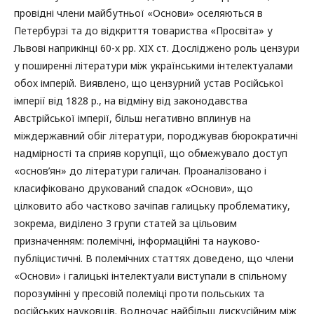
провідні члени майбутньої «Основи» оселяються в
Петербурзі та до відкриття товариства «Просвіта» у
Львові наприкінці 60-х рр. XIX ст. Досліджено роль цензури
у поширенні літератури між українськими інтелектуалами
обох імперій. Виявлено, що цензурний устав Російської
імперії від 1828 р., на відміну від законодавства
Австрійської імперії, більш негативно вплинув на
міждержавний обіг літератури, породжував бюрократичні
надмірності та сприяв корупції, що обмежувало доступ
«основ’ян» до літератури галичан. Проаналізовано і
класифіковано друкований спадок «Основи», що
цілковито або частково зачіпав галицьку проблематику,
зокрема, виділено 3 групи статей за цільовим
призначенням: полемічні, інформаційні та науково-
публіцистичні. В полемічних статтях доведено, що члени
«Основи» і галицькі інтелектуали виступали в спільному
порозумінні у пресовій полеміці проти польських та
російських науковців. Водночас найбільш дискусійним між