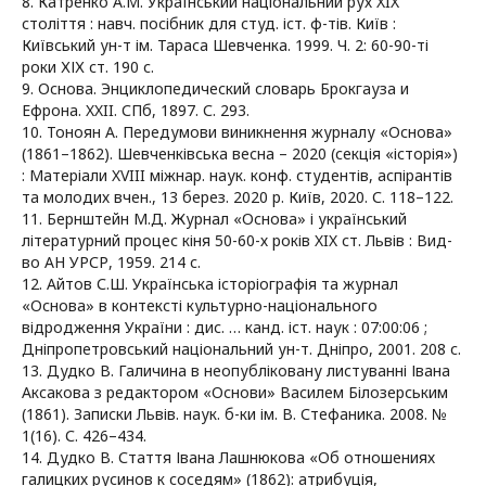
8. Катренко А.М. Український національний рух XIX
століття : навч. посібник для студ. іст. ф-тів. Київ :
Київський ун-т ім. Тараса Шевченка. 1999. Ч. 2: 60-90-ті
роки ХІХ ст. 190 с.
9. Основа. Энциклопедический словарь Брокгауза и
Ефрона. XXII. СПб, 1897. С. 293.
10. Тоноян А. Передумови виникнення журналу «Основа»
(1861–1862). Шевченківська весна – 2020 (секція «історія»)
: Матеріали XVIII міжнар. наук. конф. студентів, аспірантів
та молодих вчен., 13 берез. 2020 р. Київ, 2020. С. 118–122.
11. Бернштейн М.Д. Журнал «Основа» і український
літературний процес кіня 50-60-х років XIX ст. Львів : Вид-
во АН УРСР, 1959. 214 с.
12. Айтов С.Ш. Українська історіографія та журнал
«Основа» в контексті культурно-національного
відродження України : дис. … канд. іст. наук : 07:00:06 ;
Дніпропетровський національний ун-т. Дніпро, 2001. 208 с.
13. Дудко В. Галичина в неопубліковану листуванні Івана
Аксакова з редактором «Основи» Василем Білозерським
(1861). Записки Львів. наук. б-ки ім. В. Стефаника. 2008. №
1(16). С. 426–434.
14. Дудко В. Стаття Івана Лашнюкова «Об отношениях
галицких русинов к соседям» (1862): атрибуція,