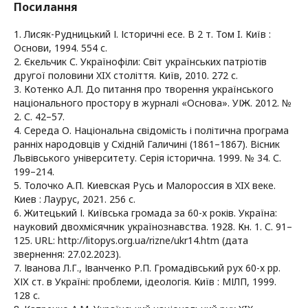
Посилання
1. Лисяк-Рудницький І. Історичні есе. В 2 т. Том I. Київ :
Основи, 1994. 554 с.
2. Єкельчик С. Українофіли: Світ українських патріотів
другої половини XIX століття. Київ, 2010. 272 с.
3. Котенко А.Л. До питання про творення українського
національного простору в журналі «Основа». УІЖ. 2012. №
2. С. 42–57.
4. Середа О. Національна свідомість і політична програма
ранніх народовців у Східній Галичині (1861–1867). Вісник
Львівського університету. Серія історична. 1999. № 34. С.
199–214.
5. Толочко А.П. Киевская Русь и Малороссия в XIX веке.
Киев : Лаурус, 2021. 256 с.
6. Житецький І. Київська громада за 60-х років. Україна:
науковий двохмісячник українознавства. 1928. Кн. 1. С. 91–
125. URL: http://litopys.org.ua/rizne/ukr14.htm (дата
звернення: 27.02.2023).
7. Іванова Л.Г., Іванченко Р.П. Громадівський рух 60-х рр.
ХІХ ст. в Україні: проблеми, ідеологія. Київ : МІЛП, 1999.
128 с.