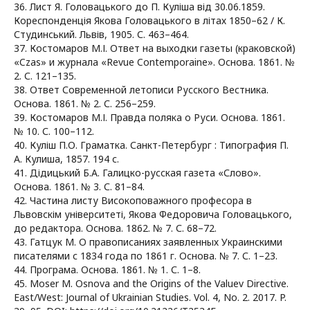
36. Лист Я. Головацького до П. Куліша від 30.06.1859.
Кореспонденція Якова Головацького в літах 1850–62 / К.
Студинський. Львів, 1905. С. 463–464.
37. Костомаров М.І. Ответ на выходки газеты (краковской)
«Czas» и журнала «Revue Contemporaine». Основа. 1861. №
2. С. 121–135.
38. Ответ Современной летописи Русского Вестника.
Основа. 1861. № 2. С. 256–259.
39. Костомаров М.І. Правда поляка о Руси. Основа. 1861.
№ 10. С. 100–112.
40. Куліш П.О. Граматка. Санкт-Петербург : Типография П.
А. Кулиша, 1857. 194 с.
41. Дідицький Б.А. Галицко-русская газета «Слово».
Основа. 1861. № 3. С. 81–84.
42. Частина листу Високоповажного професора в
Львовскім університеті, Якова Федоровича Головацького,
до редактора. Основа. 1862. № 7. С. 68–72.
43. Гатцук М. О правописаниях заявленных Украинскими
писателями с 1834 года по 1861 г. Основа. № 7. С. 1–23.
44. Програма. Основа. 1861. № 1. С. 1–8.
45. Moser M. Osnova and the Origins of the Valuev Directive.
East/West: Journal of Ukrainian Studies. Vol. 4, No. 2. 2017. P.