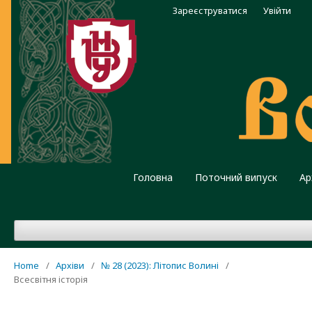
Зареєструватися
Увійти
Головна
Поточний випуск
Ар
Home
/
Архіви
/
№ 28 (2023): Літопис Волині
/
Всесвітня історія