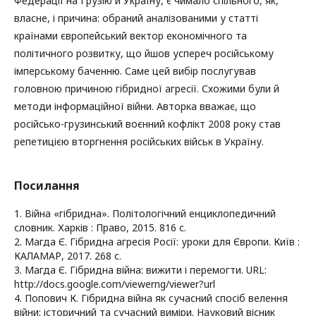
Федерації на Грузію й Україну, є чимало спільного, як,
власне, і причина: обраний аналізованими у статті
країнами європейський вектор економічного та
політичного розвитку, що йшов успереч російському
імперському баченню. Саме цей вибір послугував
головною причиною гібридної агресії. Схожими були й
методи інформаційної війни. Авторка вважає, що
російсько-грузинський воєнний кофлікт 2008 року став
репетицією вторгнення російських військ в Україну.
Посилання
1. Війна «гібридна». Політологічний енциклопедичний
словник. Харків : Право, 2015. 816 с.
2. Магда Є. Гібридна агресія Росії: уроки для Європи. Київ :
КАЛАМАР, 2017. 268 с.
3. Магда Є. Гібридна війна: вижити і перемогти. URL:
http://docs.google.com/viewerng/viewer?url
4. Попович К. Гібридна війна як сучасний спосіб велення
війни: історичний та сучасний виміри. Науковий вісник