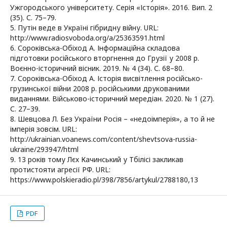
Ужгородського університету. Серія «Історія». 2016. Вип. 2
(35). С. 75–79.
5. Путін веде в Україні гібридну війну. URL:
http://www.radiosvoboda.org/a/25363591.html
6. Сороківська-Обіход А. Інформаційна складова
підготовки російського вторгнення до Грузії у 2008 р.
Воєнно-історичний вісник. 2019. № 4 (34). С. 68–80.
7. Сороківська-Обіход А. Історія висвітлення російсько-
грузинської війни 2008 р. російськими друкованими
виданнями. Військово-історичний мередіан. 2020. № 1 (27).
С. 27–39.
8. Шевцова Л. Без України Росія – «недоімперія», а то й не
імперія зовсім. URL:
http://ukrainian.voanews.com/content/shevtsova-russia-
ukraine/293947/html
9. 13 років тому Лєх Качинський у Тбілісі закликав
протистояти агресії РФ. URL:
https://www.polskieradio.pl/398/7856/artykul/2788180,13
PDF