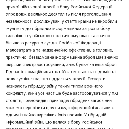
прямої військової агресії з боку Російської Федерації.
Упродовж декількох десятиліть після проголошення
незалежності досліджувані у статті країни не виробили
імунітету до гібридних інформаційних загроз із боку
сильнішого у військово-політичному плані та значно
більшого ресурсно сусіда, Російської Федерації.
Малозатратна та надзвичайно ефективна, а головне,
практично, безвідмовна інформаційна зброя має значно
ширший спектр застосування, аніж будь-яка інша зброя.
Під час інфомаційних атак об’єктом стають свідомість і
воля суспільства, що піддається агресії. Експерти
називають гібридну війну таким типом воєнного
конфлікту, який усе частіше буде застосовуватися у ХХІ
столітті, і різновидів і прикладів гібридних загроз нині
можемо перелічити цілу низку, інформаційні ж атаки є
одним із найпоширеніших їхніх проявів. У гібридній
інформаційній війні, що велася з боку Російської