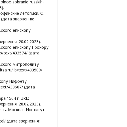
polnoe-sobranie-russkih-
3).
Софийские летописи. С.
8 (дата звернення:
дского епископу
вернення: 20.02.2023).
дского епископу Прохору
ib/text/433574/ (дата
дского митрополиту
tza.ru/lib/text/433589/
скопу Нифонту
text/433607/ (дата
а 1504 г. URL:
вернення: 28.02.2023).
ль. Москва : Институт
itel/ (дата звернення: