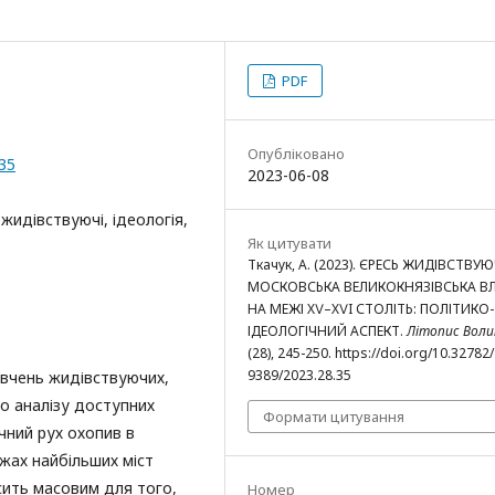
PDF
Опубліковано
.35
2023-06-08
жидівствуючі, ідеологія,
Як цитувати
Ткачук, А. (2023). ЄРЕСЬ ЖИДІВСТВУЮ
МОСКОВСЬКА ВЕЛИКОКНЯЗІВСЬКА В
НА МЕЖІ XⅤ–XⅤI СТОЛІТЬ: ПОЛІТИКО-
ІДЕОЛОГІЧНИЙ АСПЕКТ.
Літопис Воли
(28), 245-250. https://doi.org/10.32782
9389/2023.28.35
овчень жидівствуючих,
го аналізу доступних
Формати цитування
чний рух охопив в
жах найбільших міст
осить масовим для того,
Номер