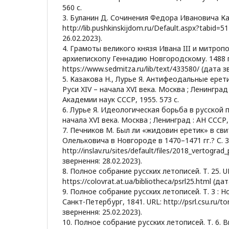
560 с.
3. Буланин Д. Сочинения Федора Ивановича Ка
http://lib.pushkinskijdom.ru/Default.aspx?tabid=
26.02.2023).
4. Грамоты великого князя Ивана III и митроп
архиепископу Геннадию Новгородскому. 1488 г.
https://www.sedmitza.ru/lib/text/433580/ (дата з
5. Казакова Н., Лурье Я. Антифеодальные ере
Руси XIV – начала XVI века. Москва ; Ленингра
Академии наук СССР, 1955. 573 с.
6. Лурье Я. Идеологическая борьба в русской 
начала XVI века. Москва ; Ленинград : АН СССР, 
7. Печников М. Был ли «жидовин еретик» в сви
Олельковича в Новгороде в 1470–1471 гг.? С. 3
http://inslav.ru/sites/default/files/2018_vertograd
звернення: 28.02.2023).
8. Полное собрание русских летописей. Т. 25. U
https://colovrat.at.ua/bibliotheca/psrl25.html (да
9. Полное собрание русских летописей. Т. 3 : 
Санкт-Петербург, 1841. URL: http://psrl.csu.ru/
звернення: 25.02.2023).
10. Полное собрание русских летописей. Т. 6. 