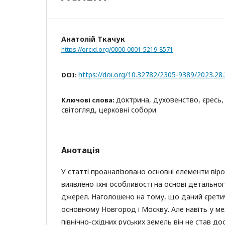
Анатолій Ткачук
https://orcid.org/0000-0001-5219-8571
https://doi.org/10.32782/2305-9389/2023.28
DOI:
доктрина, духовенство, єресь, 
Ключові слова:
світогляд, церковні собори
Анотація
У статті проаналізовано основні елементи вір
виявлено їхні особливості на основі детально
джерел. Наголошено на тому, що даний єрети
основному Новгород і Москву. Але навіть у ме
північно-східних руських земель він не став д