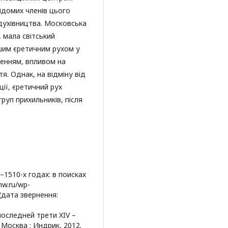
відомих членів цього
 духівництва. Московська
, мала світський
ьшим єретичним рухом у
ченням, впливом на
я. Однак, на відміну від
ії, єретичний рух
уп прихильників, після
–1510-х годах: в поисках
nw.ru/wp-
 (дата звернення:
последней трети XIV –
 Москва : Индрик, 2012.