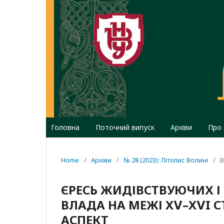
Головна
Поточний випуск
Архіви
Про
Home
/
Архіви
/
№ 28 (2023): Літопис Волині
/
В
ЄРЕСЬ ЖИДІВСТВУЮЧИХ І
ВЛАДА НА МЕЖІ XⅤ–XⅤI С
АСПЕКТ