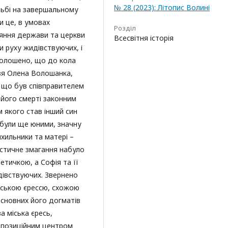
№ 28 (2023): Літопис Волині
тьбі на завершальному
 це, в умовах
Розділ
ояння держави та церкви
Всесвітня історія
и руху жидівствуючих, і
голошено, що до кола
язя Олена Волошанка,
, що був співправителем
я його смерті законним
 якого став інший син
и були ще юними, значну
ихильники та матері –
стичне змагання набуло
етичкою, а Софія та її
идівствуючих. Звернено
міською єрессю, схожою
 основних його догматів
а міська єресь,
опозиційним центром