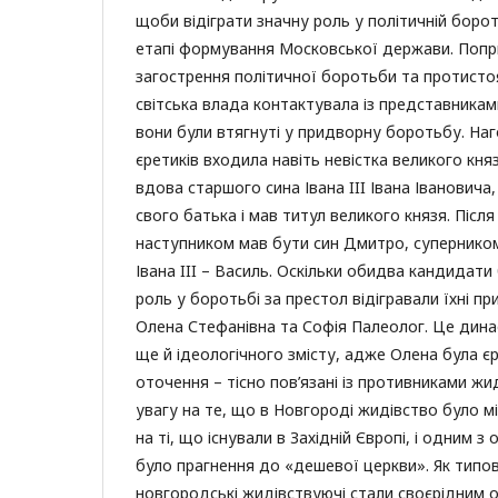
щоби відіграти значну роль у політичній боро
етапі формування Московської держави. Попри
загострення політичної боротьби та протист
світська влада контактувала із представникам
вони були втягнуті у придворну боротьбу. На
єретиків входила навіть невістка великого кн
вдова старшого сина Івана III Івана Івановича
свого батька і мав титул великого князя. Післ
наступником мав бути син Дмитро, суперником
Івана III – Василь. Оскільки обидва кандидат
роль у боротьбі за престол відігравали їхні пр
Олена Стефанівна та Софія Палеолог. Це дина
ще й ідеологічного змісту, адже Олена була єр
оточення – тісно пов’язані із противниками ж
увагу на те, що в Новгороді жидівство було 
на ті, що існували в Західній Європі, і одним з
було прагнення до «дешевої церкви». Як типов
новгородські жидівствуючі стали своєрідним 