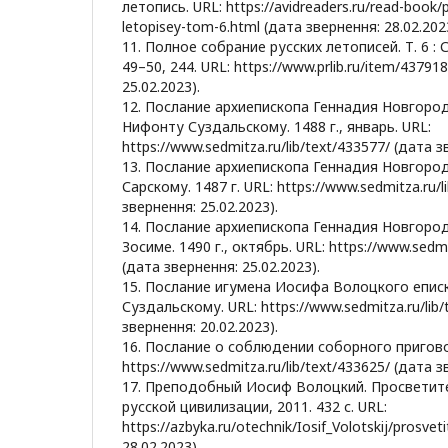
летопись. URL: https://avidreaders.ru/read-book/
letopisey-tom-6.html (дата звернення: 28.02.202
11. Полное собрание русских летописей. Т. 6 : 
49–50, 244. URL: https://www.prlib.ru/item/43791
25.02.2023).
12. Послание архиепископа Геннадия Новгоро
Нифонту Суздальскому. 1488 г., январь. URL:
https://www.sedmitza.ru/lib/text/433577/ (дата з
13. Послание архиепископа Геннадия Новгоро
Сарскому. 1487 г. URL: https://www.sedmitza.ru/l
звернення: 25.02.2023).
14. Послание архиепископа Геннадия Новгоро
Зосиме. 1490 г., октябрь. URL: https://www.sedmi
(дата звернення: 25.02.2023).
15. Послание игумена Иосифа Волоцкого епи
Суздальскому. URL: https://www.sedmitza.ru/lib/
звернення: 20.02.2023).
16. Послание о соблюдении соборного приговор
https://www.sedmitza.ru/lib/text/433625/ (дата з
17. Преподобный Иосиф Волоцкий. Просветите
русской цивилизации, 2011. 432 с. URL:
https://azbyka.ru/otechnik/Iosif_Volotskij/prosvet
28.02.2023).