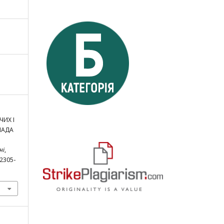
ЧИХ І
ЛАДА
ні
,
/2305-