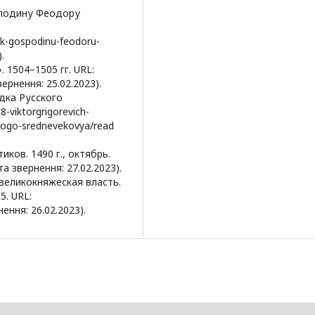
сподину Феодору
-k-gospodinu-feodoru-
.
 1504–1505 гг. URL:
вернення: 25.02.2023).
дка Русского
-viktorgrigorevich-
kogo-srednevekovya/read
ков. 1490 г., октябрь.
та звернення: 27.02.2023).
великокняжеская власть.
5. URL:
ення: 26.02.2023).