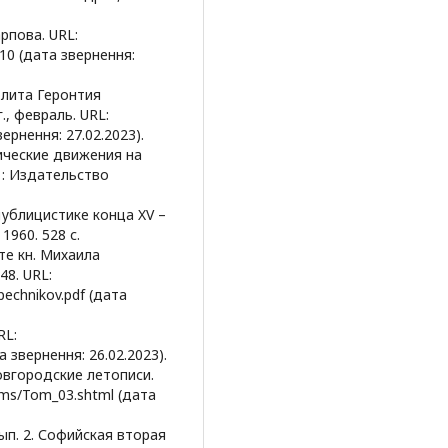
рпова. URL:
5110 (дата звернення:
олита Геронтия
, февраль. URL:
вернення: 27.02.2023).
тические движения на
д : Издательство
публицистике конца XV –
1960. 528 с.
те кн. Михаила
48. URL:
_pechnikov.pdf (дата
RL:
та звернення: 26.02.2023).
Новгородские летописи.
toms/Tom_03.shtml (дата
Вып. 2. Софийская вторая