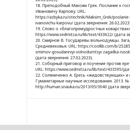
18. Преподобный Максим Грек. Послание к го
Ивановичу Карпову. URL:
https://azbyka.ru/otechnik/Maksim_Grek/poslanie
ivanovichu-karpovu/ (дата звернення: 26.02.2023)
19. Слово о «благопремудростных коварствах».
https://www.sedmitza.ru/lib/text/433622/ (дата з
20. Смирнов В. Государевы вольнодумцы. Зага
Средневековья. URL: https://coollib.com/b/252858
smirnov-gosudarevyi-volnodumtsyi-zagadka-russ
(дата звернення: 27.02.2023).
21. Соборный приговор и поучение против ерети
URL: https://www.sedmitza.ru/lib/text/433595/(да
22. Соляниченко А. Ересь «жидовствующих» и 
Гуманитарные научные исследования. 2013. № 
http://human.snauka.ru/2013/05/3040 (дата зверн