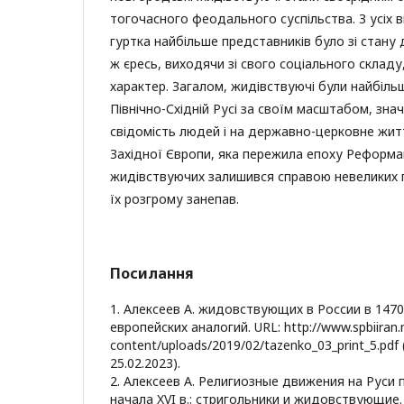
тогочасного феодального суспільства. З усіх 
гуртка найбільше представників було зі стану
ж єресь, виходячи зі свого соціального складу
характер. Загалом, жидівствуючі були найбіл
Північно-Східній Русі за своїм масштабом, зна
свідомість людей і на державно-церковне житт
Західної Європи, яка пережила епоху Реформац
жидівствуючих залишився справою невеликих гр
їх розгрому занепав.
Посилання
1. Алексеев А. жидовствующих в России в 1470
европейских аналогий. URL: http://www.spbiiran.
content/uploads/2019/02/tazenko_03_print_5.pdf
25.02.2023).
2. Алексеев А. Религиозные движения на Руси 
начала XVI в.: стригольники и жидовствующие.