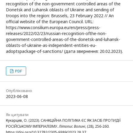
recognition of the non-government controlled areas of the
Donetsk and Luhansk oblasts of Ukraine and sending of
troops into the region: Brussels, 23 February 2022 // An
official website of the European Council. URL:
https://www.consilium.europa.eu/en/press/press-
releases/2022/02/23/russian-recognition-ofthe-non-
government-controlled-areas-of-the-donetsk-and-luhansk-
oblasts-of-ukraine-as-independent-entities-eu-
adoptspackage-of-sanctions/ (дата звернення: 20.02.2023).
PDF
Опубліковано
2023-06-08
Як цитувати
Кукарцев, О. (2023). САНКЦІЙНА ПОЛІТИКА ЄС ЯК ЗАСІБ ПРОТИДІЇ
РОСІЙСЬКОМУ ІМПЕРІАЛІЗМУ.
Літопис Волині
, (28), 256-260.
https://doi.org/10.32782/2305-9389/2023.28.37