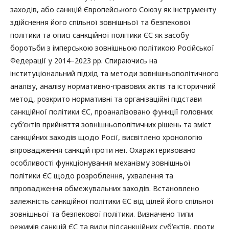
заходів, або санкцій Європейського Союзу як інструменту
здійснення його спільної зовнішньої та безпекової
політики та описі санкційної політики ЄС як засобу
боротьби з імперською зовнішньою політикою Російської
Федерації у 2014–2023 рр. Спираючись на
інституціональний підхід та методи зовнішньополітичного
аналізу, аналізу нормативно-правових актів та історичний
метод, розкрито нормативні та організаційні підстави
санкційної політики ЄС, проаналізовано функції головних
суб’єктів прийняття зовнішньополітичних рішень та зміст
санкційних заходів щодо Росії, висвітлено хронологію
впровадження санкцій проти неї. Охарактеризовано
особливості функціонування механізму зовнішньої
політики ЄС щодо розроблення, ухвалення та
впровадження обмежувальних заходів. Встановлено
залежність санкційної політики ЄС від цілей його спільної
зовнішньої та безпекової політики. Визначено типи
режимів санкцій ЄС та види підсанкційних суб’єктів, проти