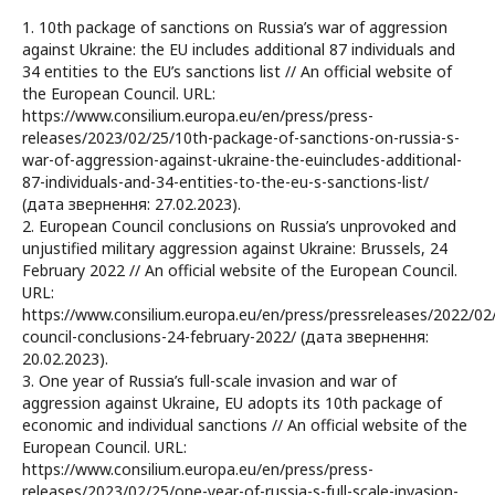
1. 10th package of sanctions on Russia’s war of aggression
against Ukraine: the EU includes additional 87 individuals and
34 entities to the EU’s sanctions list // An official website of
the European Council. URL:
https://www.consilium.europa.eu/en/press/press-
releases/2023/02/25/10th-package-of-sanctions-on-russia-s-
war-of-aggression-against-ukraine-the-euincludes-additional-
87-individuals-and-34-entities-to-the-eu-s-sanctions-list/
(дата звернення: 27.02.2023).
2. European Council conclusions on Russia’s unprovoked and
unjustified military aggression against Ukraine: Brussels, 24
February 2022 // An official website of the European Council.
URL:
https://www.consilium.europa.eu/en/press/pressreleases/2022/0
council-conclusions-24-february-2022/ (дата звернення:
20.02.2023).
3. One year of Russia’s full-scale invasion and war of
aggression against Ukraine, EU adopts its 10th package of
economic and individual sanctions // An official website of the
European Council. URL:
https://www.consilium.europa.eu/en/press/press-
releases/2023/02/25/one-year-of-russia-s-full-scale-invasion-