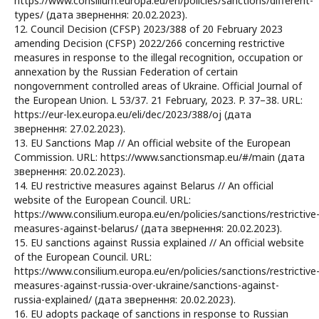
https://www.consilium.europa.eu/en/policies/sanctions/different-
types/ (дата звернення: 20.02.2023).
12. Council Decision (CFSP) 2023/388 of 20 February 2023
amending Decision (CFSP) 2022/266 concerning restrictive
measures in response to the illegal recognition, occupation or
annexation by the Russian Federation of certain
nongovernment controlled areas of Ukraine. Official Journal of
the European Union. L 53/37. 21 February, 2023. P. 37–38. URL:
https://eur-lex.europa.eu/eli/dec/2023/388/oj (дата
звернення: 27.02.2023).
13. EU Sanctions Map // An official website of the European
Commission. URL: https://www.sanctionsmap.eu/#/main (дата
звернення: 20.02.2023).
14. EU restrictive measures against Belarus // An official
website of the European Council. URL:
https://www.consilium.europa.eu/en/policies/sanctions/restrictive
measures-against-belarus/ (дата звернення: 20.02.2023).
15. EU sanctions against Russia explained // An official website
of the European Council. URL:
https://www.consilium.europa.eu/en/policies/sanctions/restrictive
measures-against-russia-over-ukraine/sanctions-against-
russia-explained/ (дата звернення: 20.02.2023).
16. EU adopts package of sanctions in response to Russian