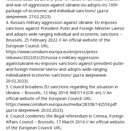
and-war-of-aggression-against-ukraine-eu-adopts-its-10th-
package-of-economic-and-individual-sanctions/ (дата
звернення: 27.02.2023).
4. Russia’s military aggression against Ukraine: EU imposes
sanctions against President Putin and Foreign Minister Lavrov
and adopts wide ranging individual and economic sanctions –
Brussels, 25 February 2022 // An official website of the
European Council. URL:
https://www.consilium.europa.eu/en/press/press-
releases/2022/02/25/russia-s-military-aggression-
againstukraine-eu-imposes-sanctions-against-president-putin-
and-foreign-minister-lavrov-and-adopts-wide-ranging-
individualand-economic-sanctions/ (дата звернення:
20.02.2023).
5. Council broadens EU sanctions regarding the situation in
Ukraine – Brussels, 12 May 2014; 9687/14 (OR. en) // An
official website of the European Council. URL:
https://www.consilium.europa.eu/media/28338/142559.pdf
(дата звернення: 20.02.2023).
6. Council condemns the illegal referendum in Crimea, Foreign
Affairs Council – Brussels, 17 March 2014 // An official website
of the European Council. URL: