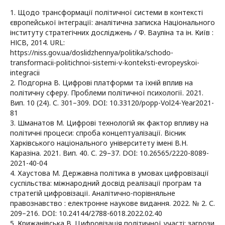
1. Щодо трансформації політичної системи в контексті
європейської інтеграції: аналітична записка Національного
інституту стратегічних досліджень / Ф. Вауліна та ін. Київ :
НІСВ, 2014. URL:
https://niss.gov.ua/doslidzhennya/politika/schodo-
transformacii-politichnoi-sistemi-v-konteksti-evropeyskoi-
integracii
2. Подгорна В. Цифрові платформи та їхній вплив на
політичну сферу. Проблеми політичної психології. 2021.
Вип. 10 (24). С. 301–309. DOI: 10.33120/popp-Vol24-Year2021-
81
3. Шманатов М. Цифрові технологій як фактор впливу на
політичні процеси: спроба концептуалізації. Вісник
Харківського національного університету імені В.Н.
Каразіна. 2021. Вип. 40. С. 29–37. DOI: 10.26565/2220-8089-
2021-40-04
4. Хаустова М. Державна політика в умовах цифровізації
суспільства: міжнародний досвід реалізації програм та
стратегій цифровізації. Аналітично-порівняльне
правознавство : електронне наукове видання. 2022. № 2. С.
209–216. DOI: 10.24144/2788-6018.2022.02.40
5. Крижанівська В. Цифровізація політичної участі: загрози