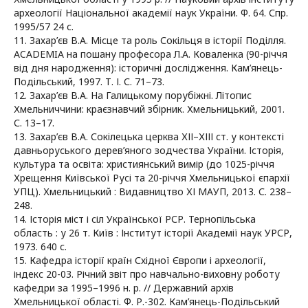
археології Національної академії наук України. Ф. 64. Спр.
1995/57 24 с.
11. Захар’єв В.А. Місце та роль Сокільця в історії Поділля.
ACADEMIA на пошану професора Л.А. Коваленка (90-річчя
від дня народження): історичні дослідження. Кам’янець-
Подільський, 1997. Т. І. С. 71–73.
12. Захар’єв В.А. На Галицькому порубіжні. Літопис
Хмельниччини: краєзнавчий збірник. Хмельницький, 2001.
С. 13–17.
13. Захар’єв В.А. Сокілецька церква ХІІ–ХІІІ ст. у контексті
давньоруського дерев’яного зодчества України. Історія,
культура та освіта: християнський вимір (до 1025-річчя
Хрещення Київської Русі та 20-річчя Хмельницької єпархії
УПЦ). Хмельницький : Видавництво ХІ МАУП, 2013. С. 238–
248.
14. Історія міст і сіл Української РСР. Тернопільська
область : у 26 т. Київ : Інститут історії Академії наук УРСР,
1973. 640 с.
15. Кафедра історії країн Східної Європи і археології,
індекс 20-03. Річний звіт про навчально-виховну роботу
кафедри за 1995–1996 н. р. // Державний архів
Хмельницької області. Ф. Р.-302. Кам’янець-Подільський