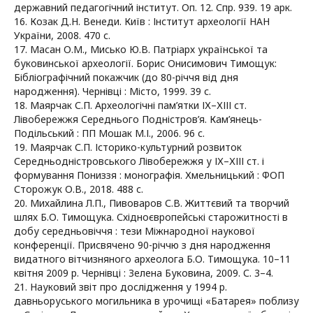
державний педагогічний інститут. Оп. 12. Спр. 939. 19 арк.
16. Козак Д.Н. Венеди. Київ : Інститут археології НАН
України, 2008. 470 с.
17. Масан О.М., Мисько Ю.В. Патріарх української та
буковинської археології. Борис Онисимович Тимощук:
Бібліографічний покажчик (до 80-річчя від дня
народження). Чернівці : Місто, 1999. 39 с.
18. Маярчак С.П. Археологічні пам’ятки ІХ–ХІІІ ст.
Лівобережжя Середнього Подністров’я. Кам’янець-
Подільський : ПП Мошак М.І., 2006. 96 с.
19. Маярчак С.П. Історико-культурний розвиток
Середньодністровського Лівобережжя у ІХ–ХІІІ ст. і
формування Пониззя : монографія. Хмельницький : ФОП
Сторожук О.В., 2018. 488 с.
20. Михайлина Л.П., Пивоваров С.В. Життєвий та творчий
шлях Б.О. Тимощука. Східноєвропейські старожитності в
добу середньовіччя : тези Міжнародної наукової
конференції. Присвячено 90-річчю з дня народження
видатного вітчизняного археолога Б.О. Тимощука. 10–11
квітня 2009 р. Чернівці : Зелена Буковина, 2009. С. 3–4.
21. Науковий звіт про дослідження у 1994 р.
давньоруського могильника в урочищі «Батарея» поблизу