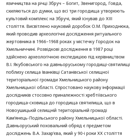
язичництва на річці Збруч – Богит, Звенигород, Говда,
схиляються до думки, що всі три городища утворюють
культовий комплекс на Збручі, який існував до ХІІІ
століття. Висвітлено науковий доробок О.М. Приходнюка,
який проводив археологічні дослідження ритуального
жертовника в 1966–1968 роках у містечку Городок на
Хмельниччині. Розвідкові дослідження в 1987 році
здійснено археологічною експедицією під керівництвом
В.І. Якубовського на давньоруському городищі-святилищі
поблизу селища Іванківці Сатанівської селищної
територіальної громади Хмельницького району
Хмельницької області. Спростовано наукову інформації
дослідників стосовно приналежності хребтіївського
городища-сховища до городища святилища, що в
Новоушицькій селищній територіальній громаді
Кам’янець-Подільського району Хмельницької області.
Давньоруський поховальний обряд є предметом
досліджень В.А. Захар’єва, який у 90-і роки ХХ століття