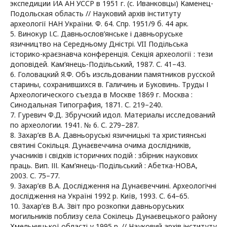
экспедиции ИА АН УССР в 1951 г. (с. Иванковцы) Каменец-
Подольская область // Науковий архів інституту
археології НАН України. Ф. 64. Спр. 1951/9 б. 44 арк.
5. Винокур І.С. Давньослов’янське і давньоруське
язичництво на Середньому Дністрі. VII Подільська
історико-краєзнавча конференція. Секція археології : тези
доповідей. Кам’янець-Подільський, 1987. С. 41–43.
6. Головацкий Я.Ф. Объ изсльдовании памятников русской
старины, сохранившихся в. Галичинь и Буковинь. Труды І
Археологического съезда в Москве 1869 г. Москва :
Синодальная Типография, 1871. С. 219–240.
7. Гуревич Ф.Д. Збручский идол. Материалы исследований
по археологии. 1941. № 6. С. 279–287.
8. Захар’єв В.А. Давньоруські язичницькі та християнські
святині Сокільця. Дунаєвеччина очима дослідників,
учасників і свідків історичних подій : збірник наукових
праць. Вип. ІІІ. Кам’янець-Подільський : Абетка-НОВА,
2003. С. 75–77.
9. Захар’єв В.А. Дослідження на Дунаєвеччині. Археологічні
дослідження на Україні 1992 р. Київ, 1993. С. 64–65.
10. Захар’єв В.А. Звіт про розкопки давньоруських
могильників поблизу села Сокілець Дунаєвецького району
Хмельницької області у 1995 р. // Науковий архів інституту