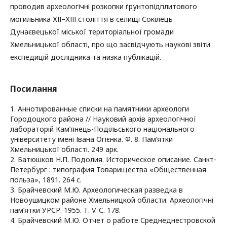
проводив археологічні розкопки ґрунтопідплитового
могильника ХІІ–ХІІІ століття в селищі Сокілець
Дунаєвецької міської територіальної громади
Хмельницької області, про що засвідчують наукові звіти
експедицій дослідника та низка публікацій.
Посилання
1. Аннотированные списки на памятники археологи
Городоцкого района // Науковий архів археологічної
лабораторій Кам’янець-Подільського національного
університету імені Івана Огієнка. Ф. 8. Пам’ятки
Хмельницької області. 249 арк.
2. Батюшков Н.П. Подолия. Историческое описание. Санкт-
Петербург : типография Товарищества «Общественная
польза», 1891. 264 с.
3. Брайчевский М.Ю. Археологическая разведка в
Новоушицком районе Хмельницкой области. Археологічні
пам’ятки УРСР. 1955. Т. V. С. 178.
4. Брайчевский М.Ю. Отчет о работе Среднеднестровской