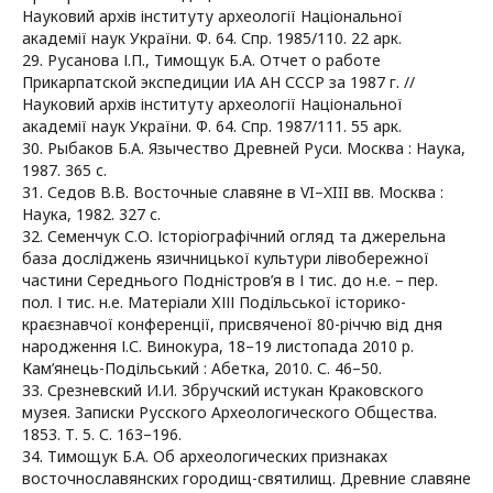
Науковий архів інституту археології Національної
академії наук України. Ф. 64. Спр. 1985/110. 22 арк.
29. Русанова І.П., Тимощук Б.А. Отчет о работе
Прикарпатской экспедиции ИА АН СССР за 1987 г. //
Науковий архів інституту археології Національної
академії наук України. Ф. 64. Спр. 1987/111. 55 арк.
30. Рыбаков Б.А. Язычество Древней Руси. Москва : Наука,
1987. 365 с.
31. Седов В.В. Восточные славяне в VI–XIII вв. Москва :
Наука, 1982. 327 с.
32. Семенчук С.О. Історіографічний огляд та джерельна
база досліджень язичницької культури лівобережної
частини Середнього Подністров’я в І тис. до н.е. – пер.
пол. І тис. н.е. Матеріали ХІІІ Подільської історико-
краєзнавчої конференції, присвяченої 80-річчю від дня
народження І.С. Винокура, 18–19 листопада 2010 р.
Кам’янець-Подільський : Абетка, 2010. С. 46–50.
33. Срезневский И.И. Збручский истукан Краковского
музея. Записки Русского Археологического Общества.
1853. Т. 5. С. 163–196.
34. Тимощук Б.А. Об археологических признаках
восточнославянских городищ-святилищ. Древние славяне