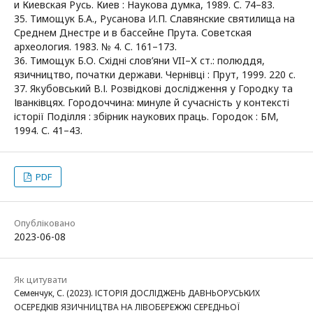
и Киевская Русь. Киев : Наукова думка, 1989. С. 74–83.
35. Тимощук Б.А., Русанова И.П. Славянские святилища на
Среднем Днестре и в бассейне Прута. Советская
археология. 1983. № 4. С. 161–173.
36. Тимощук Б.О. Східні слов’яни VII–Х ст.: полюддя,
язичництво, початки держави. Чернівці : Прут, 1999. 220 с.
37. Якубовський В.І. Розвідкові дослідження у Городку та
Іванківцях. Городоччина: минуле й сучасність у контексті
історії Поділля : збірник наукових праць. Городок : БМ,
1994. С. 41–43.
PDF
Опубліковано
2023-06-08
Як цитувати
Семенчук, С. (2023). ІСТОРІЯ ДОСЛІДЖЕНЬ ДАВНЬОРУСЬКИХ
ОСЕРЕДКІВ ЯЗИЧНИЦТВА НА ЛІВОБЕРЕЖЖІ СЕРЕДНЬОЇ