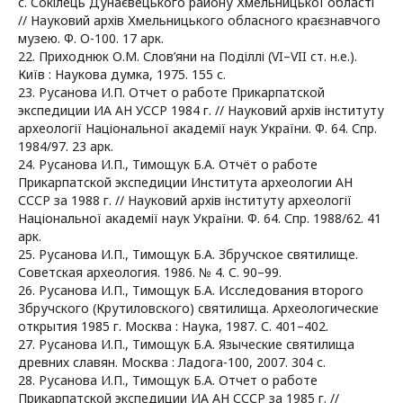
с. Сокілець Дунаєвецького району Хмельницької області
// Науковий архів Хмельницького обласного краєзнавчого
музею. Ф. О-100. 17 арк.
22. Приходнюк О.М. Слов’яни на Поділлі (VI–VII ст. н.е.).
Київ : Наукова думка, 1975. 155 с.
23. Русанова И.П. Отчет о работе Прикарпатской
экспедиции ИА АН УССР 1984 г. // Науковий архів інституту
археології Національної академії наук України. Ф. 64. Спр.
1984/97. 23 арк.
24. Русанова И.П., Тимощук Б.А. Отчёт о работе
Прикарпатской экспедиции Института археологии АН
СССР за 1988 г. // Науковий архів інституту археології
Національної академії наук України. Ф. 64. Спр. 1988/62. 41
арк.
25. Русанова И.П., Тимощук Б.А. Збручское святилище.
Советская археология. 1986. № 4. С. 90–99.
26. Русанова И.П., Тимощук Б.А. Исследования второго
Збручского (Крутиловского) святилища. Археологические
открытия 1985 г. Москва : Наука, 1987. С. 401–402.
27. Русанова И.П., Тимощук Б.А. Языческие святилища
древних славян. Москва : Ладога-100, 2007. 304 с.
28. Русанова И.П., Тимощук Б.А. Отчет о работе
Прикарпатской экспедиции ИА АН СССР за 1985 г. //