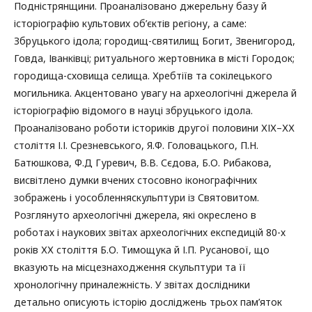
Подністрянщини. Проаналізовано джерельну базу й
історіографію культових об’єктів регіону, а саме:
Збруцького ідола; городищ-святилищ Богит, Звенигород,
Говда, Іванківці; ритуального жертовника в місті Городок;
городища-сховища селища. Хребтіїв та сокілецького
могильника. Акцентовано увагу на археологічні джерела й
історіографію відомого в науці збруцького ідола.
Проаналізовано роботи істориків другої половини ХІХ–ХХ
століття І.І. Срезневського, Я.Ф. Головацького, П.Н.
Батюшкова, Ф.Д Гуревич, В.В. Сєдова, Б.О. Рибакова,
висвітлено думки вчених стосовно іконографічних
зображень і уособленняскульптури із Святовитом.
Розглянуто археологічні джерела, які окреслено в
роботах і наукових звітах археологічних експедицій 80-х
років ХХ століття Б.О. Тимощука й І.П. Русанової, що
вказують на місцезнаходження скульптури та її
хронологічну приналежність. У звітах дослідники
детально описують історію досліджень трьох пам’яток