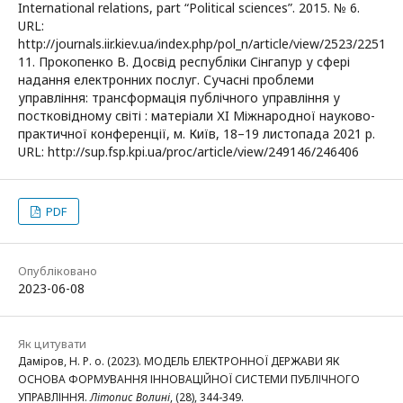
International relations, part “Political sciences”. 2015. № 6.
URL:
http://journals.iir.kiev.ua/index.php/pol_n/article/view/2523/2251
11. Прокопенко В. Досвід республіки Сінгапур у сфері
надання електронних послуг. Сучасні проблеми
управління: трансформація публічного управління у
постковідному світі : матеріали ХI Міжнародної науково-
практичної конференції, м. Київ, 18–19 листопада 2021 р.
URL: http://sup.fsp.kpi.ua/proc/article/view/249146/246406
PDF
Опубліковано
2023-06-08
Як цитувати
Даміров, Н. Р. о. (2023). МОДЕЛЬ ЕЛЕКТРОННОЇ ДЕРЖАВИ ЯК
ОСНОВА ФОРМУВАННЯ ІННОВАЦІЙНОЇ СИСТЕМИ ПУБЛІЧНОГО
УПРАВЛІННЯ.
Літопис Волині
, (28), 344-349.