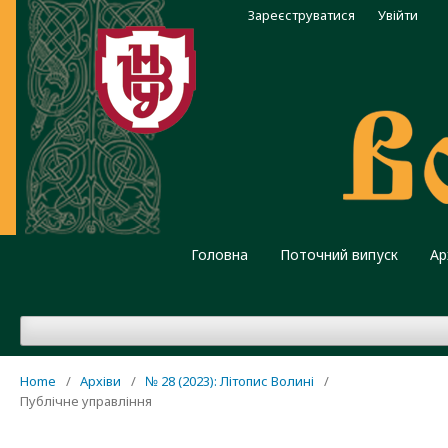
Зареєструватися
Увійти
Головна
Поточний випуск
Ар
Home
/
Архіви
/
№ 28 (2023): Літопис Волині
/
Публічне управління