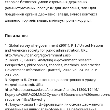
створює безпекові умови отримання державних
(адміністративних) послуг як для населення, так і для
працівників органів державної влади, змінює контекст
діяльності органів влади, мінімізує прояви корупції.
Посилання
1. Global survey of e-government (2001). P. 1 / United Nations
and American society for public administration. URL:
http://www.unpan.org/egovernment2.asp
2. Heeks R., Bailur S. Analyzing e-government research:
Perspectives, philosophies, theories, methods, and practice.
Government Information Quarterly. 2007. Vol. 24. Iss. 2. Р.
243–265.
3. Корнута Л. Сучасна концепція електронного уряду:
моделі взаємодії. URL:
http://dspace.onua.edu.ua/bitstream/handle/11300/19446/
Корнута%20Л.%20М.%20Сучасна%20концепція%20електронног
sequence=1&isAllowed=y
4. Лопушинський І. «Цифровізація» як основа державного
управління на шляху трансформації та реформування