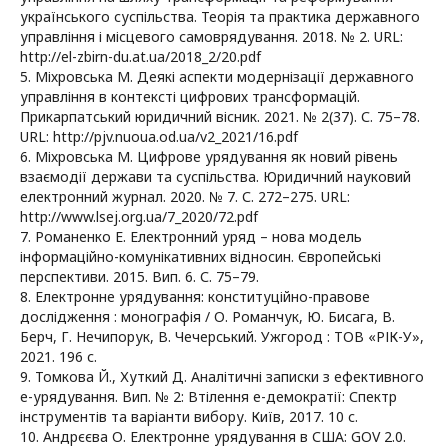
українського суспільства. Теорія та практика державного
управління і місцевого самоврядування. 2018. № 2. URL:
http://el-zbirn-du.at.ua/2018_2/20.pdf
5. Міхровська М. Деякі аспекти модернізації державного
управління в контексті цифрових трансформацій.
Прикарпатський юридичний вісник. 2021. № 2(37). С. 75–78.
URL: http://pjv.nuoua.od.ua/v2_2021/16.pdf
6. Міхровська М. Цифрове урядування як новий рівень
взаємодії держави та суспільства. Юридичний науковий
електронний журнал. 2020. № 7. С. 272–275. URL:
http://www.lsej.org.ua/7_2020/72.pdf
7. Романенко Е. Електронний уряд – нова модель
інформаційно-комунікативних відносин. Європейські
перспективи. 2015. Вип. 6. С. 75–79.
8. Електронне урядування: конституційно-правове
дослідження : монографія / О. Романчук, Ю. Бисага, В.
Берч, Г. Нечипорук, В. Чечерський. Ужгород : ТОВ «РІК-У»,
2021. 196 с.
9. Томкова Й., Хуткий Д. Аналітичні записки з ефективного
е-урядування. Вип. № 2: Втілення е-демократії: Спектр
інструментів та варіанти вибору. Київ, 2017. 10 с.
10. Андрєєва О. Електронне урядування в США: GOV 2.0.