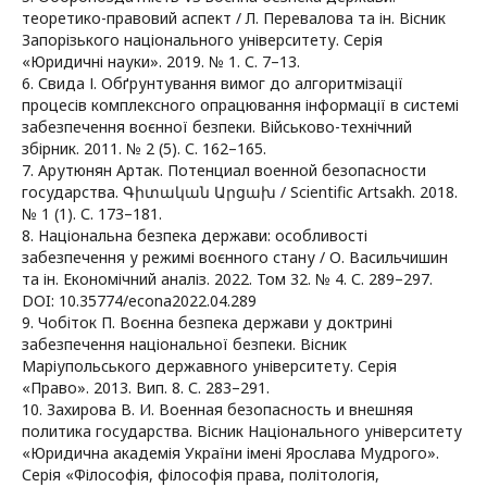
теоретико-правовий аспект / Л. Перевалова та ін. Вісник
Запорізького національного університету. Серія
«Юридичні науки». 2019. № 1. С. 7–13.
6. Свида І. Обґрунтування вимог до алгоритмізації
процесів комплексного опрацювання інформації в системі
забезпечення воєнної безпеки. Військово-технічний
збірник. 2011. № 2 (5). С. 162–165.
7. Арутюнян Артак. Потенциал военной безопасности
государства. Գիտական Արցախ / Scientific Artsakh. 2018.
№ 1 (1). С. 173–181.
8. Національна безпека держави: особливості
забезпечення у режимі воєнного стану / О. Васильчишин
та ін. Економічний аналіз. 2022. Том 32. № 4. С. 289–297.
DOI: 10.35774/econa2022.04.289
9. Чобіток П. Воєнна безпека держави у доктрині
забезпечення національної безпеки. Вісник
Маріупольського державного університету. Серія
«Право». 2013. Вип. 8. С. 283–291.
10. Захирова В. И. Военная безопасность и внешняя
политика государства. Вісник Національного університету
«Юридична академія України імені Ярослава Мудрого».
Серія «Філософія, філософія права, політологія,