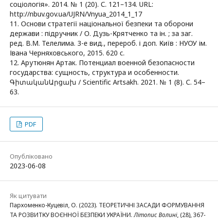
соціологія». 2014. № 1 (20). С. 121–134. URL:
http://nbuv.gov.ua/UJRN/Vnyua_2014_1_17
11. Основи стратегії національної безпеки та оборони
держави : підручник / О. Дузь-Крятченко та ін. ; за заг.
ред. В.М. Телелима. 3-е вид., перероб. і доп. Київ : НУОУ ім.
Івана Черняховського, 2015. 620 с.
12. Арутюнян Артак. Потенциал военной безопасности
государства: сущность, структура и особенности.
ԳիտականԱրցախ / Scientific Artsakh. 2021. № 1 (8). С. 54–
63.
PDF
Опубліковано
2023-06-08
Як цитувати
Пархоменко-Куцевіл, О. (2023). ТЕОРЕТИЧНІ ЗАСАДИ ФОРМУВАННЯ
ТА РОЗВИТКУ ВОЄННОЇ БЕЗПЕКИ УКРАЇНИ.
Літопис Волині
, (28), 367-