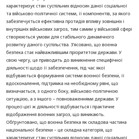
характеризує стан суспільних відносин даної соціальної
та військово-політичної системи, її компонентів, за якого
забезпечується ефективна протидія впливу зовнішніх і
внутрішніх військових загроз, тим самим у військовій сфері
створюються умови для стабільного динамічного
розвитку даного суспільства. З’ясовано, що воєнна
безпека стає найважливішим пріоритетом держави. У
свою чергу, це приводить до виникнення специфічної
діяльності щодо її забезпечення, під час якої
відбуваються формування системи воєнної безпеки, її
вдосконалення, підтримка на необхідному рівні, що
визначається, з одного боку, військово-політичною
ситуацією, а з іншого – повноваженнями держави. У
процесі цієї ж діяльності відбувається і практичне
відображення воєнних загроз, що виникають.
Обґрунтовано, що воєнна безпека як складова частина
національної безпеки – це складна категорія, що
характеризує стан суспільних відносин даної соціальної