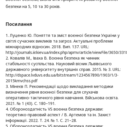
безпеки на 5, 10 та 30 років.
Посилання
1. Луценко Ю. Поняття та зміст воєнної безпеки України у
світлі сучасних викликів та загроз. Актуальні проблеми
міжнародних відносин. 2018. Вип. 137. URL:
http://journals.iir.kiev.ua/index.php/apmv/article/viewFile/3650/331
2. Ковалів М., Іваха В. Воєнна безпека як чинник
стабільності суспільства. Науковий вісник Львівського
державного університету внутрішніх справ. 2015. № 3. URL:
http://dspace.lvduvs.edu.ua/bitstream/1234567890/1903/1/3-
2015kmvchss.pdf
3. Мінеєв П. Рекомендації щодо викладання методики
визначення рівня воєнної безпеки для слухачів
оперативно-тактичного рівня навчання. Військова освіта.
2021. № 1 (43). С. 180–191.
4. Обороноздатність VS воєнна безпека держави:
теоретико-правовий аспект / В. Артемов та ін. Захист
інформації. 2022. Т. 24. № 1. С. 21–28.
5. Обороноздатність VS воєнна безпека держави: