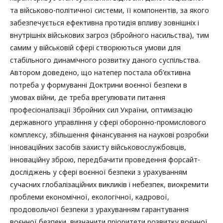
та військово-політичної системи, її компонентів, за якого
забезпечується ефективна протидія впливу зовнішніх і
внутрішніх військових загроз (збройного насильства), тим
самим у військовій сфері створюються умови для
стабільного динамічного розвитку даного суспільства.
Автором доведено, що натепер постала об’єктивна
потреба у формуванні Доктрини воєнної безпеки в
умовах війни, де треба врегулювати питання
професіоналізації Збройних сил України, оптимізацію
державного управління у сфері оборонно-промислового
комплексу, збільшення фінансування на наукові розробки
інноваційних засобів захисту військовослужбовців,
інноваційну зброю, передбачити проведення форсайт-
досліджень у сфері воєнної безпеки з урахуванням
сучасних глобалізаційних викликів і небезпек, виокремити
проблеми економічної, екологічної, кадрової,
продовольчої безпеки з урахуванням гарантування
воєнної безпеки, визначити пріоритети розвитку воєнної