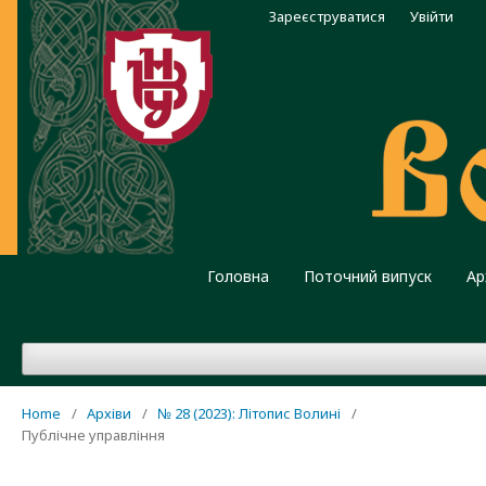
Зареєструватися
Увійти
Головна
Поточний випуск
Ар
Home
/
Архіви
/
№ 28 (2023): Літопис Волині
/
Публічне управління