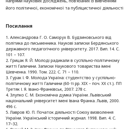
напрями наукових досліджень, пов’язаних із вивченням
його політичної, економічної та публіцистичної діяльності
Посилання
1. Александрова Г. О. Саморух В. Будзиновського від
політика до письменника. Наукові записки Бердянського
державного педагогічного університету. 2017. Вип. 14. С.
101 – 107.
2. Грицак Я. Й. Молоді радикали в суспільно-політичному
житті Галичини. Записки Наукового товариства імені
Шевченка. 1990. Том. 222. С. 71 – 110.
3. Гурак І. Ф. Молода Україна: студентство у суспільно-
політичному житті Галичини (60-ті рр. XIX – поч. XX ст.). ПП
Третяк І. Я. Івано-Франківськ, 2007. 278 с.
4. Злупко С. М. Економічна думка України. Львівський
національний університет імені Івана Франка. Львів, 2000.
496 с.
5. Лавров Ю. П. Початок діяльності Союзу визволення
України. Український історичний журнал. 1998. Вип. 4. С.
17–32.