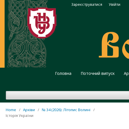
Зареєструватися
Увійти
Головна
Поточний випуск
Ар
Home
/
Архіви
/
№ 34 (2026): Літопис Волині
/
Історія України