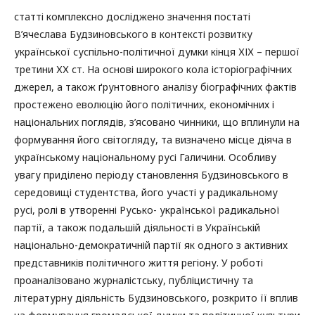
статті комплексно досліджено значення постаті
В’ячеслава Будзиновського в контексті розвитку
української суспільно-політичної думки кінця ХІХ – першої
третини ХХ ст. На основі широкого кола історіографічних
джерел, а також ґрунтовного аналізу біографічних фактів
простежено еволюцію його політичних, економічних і
національних поглядів, з’ясовано чинники, що вплинули на
формування його світогляду, та визначено місце діяча в
українському національному русі Галичини. Особливу
увагу приділено періоду становлення Будзиновського в
середовищі студентства, його участі у радикальному
русі, ролі в утворенні Русько- української радикальної
партії, а також подальшій діяльності в Українській
національно-демократичній партії як одного з активних
представників політичного життя регіону. У роботі
проаналізовано журналістську, публіцистичну та
літературну діяльність Будзиновського, розкрито її вплив