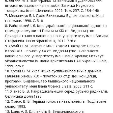
6. Легкий М. З. Іван Франко та В’ячеслав Будзиновський:
штрихи до взаємин на тлі доби. Записки Наукового
товариства імені Шевченка. 2009. Том. 257. С. 134–146.
7. Мельничук Б. І. Доля В’ячеслава Будзиновського. Наші
гетьмани. 1990. С. 3–6.
8. Райківський І. Я. Ідея української національної єдності в
громадському житті Галичини XIX ст. Видавництво
Прикарпатського національного університету імені Василя
Стефаника. Івано-Франківськ, 2012. 726 с.
9. Сухий О. М. Галичина між Сходом і Заходом: Нариси
історії ХІХ – початку ХХ ст. Видавництво Львівського
національного університету імені Івана Франка; Інститут
українознавства ім. Івана Крип’якевича НАН України. Львів,
1999. 226 с.
10. Сухий О. М. Українська суспільно-політична думка в
Галичині (кінець XIX – початок XX ст.): ідеї, концепції,
програми. Видавництво Львівського національного
університету імені Івана Франка. Львів, 2003. 311 с.
11 Х анас В. В. Найрадикальніший серед руських радикалів.
Селянська доля.1993.
12. Х анас В. В. Перший голос за незалежність. Подільське
слово. 1993.
13. Цаль А. З. Діяльність В. Будзиновського в