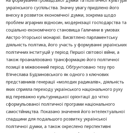
на формування громадської думки та політичної культури
українського суспільства. Значну увагу приділено його
внеску в розвиток економічної думки, зокрема щодо
проблем аграрних відносин, модернізації господарства та
соціально-економічного становища Галичини в умовах
Австро-Угорської монархії. Висвітлено парламентську
діяльність політика, його участь у формуванні українських
політичних інституцій у період Першої світової війни, а
також проаналізовано трансформацію його політичної
позиції в міжвоєнний період. Обґрунтовано тезу про
В’ячеслава Будзиновського як одного з ключових
представників генерації «молодих радикалів», діяльність
яких сприяла переходу українського національного руху
від переважно культурницької орієнтації до чітко
сформульованої політичної програми національного
самостійництва. Показано значення його інтелектуальної
спадщини для подальшого розвитку української
політичної думки, а також окреслено перспективні