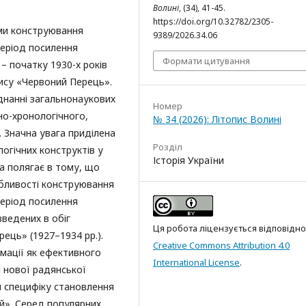
Волині
, (34), 41-45.
https://doi.org/10.32782/2305-
зми конструювання
9389/2026.34.06
період посилення
Формати цитування
– початку 1930-х років
ису «Червоний Перець».
днанні загальнонаукових
Номер
но-хронологічного,
№ 34 (2026): Літопис Волині
. Значна увага приділена
Розділ
огічних конструктів у
Історія України
а полягає в тому, що
обливості конструювання
період посилення
введених в обіг
Ця робота ліцензується відповідно
ець» (1927–1934 рр.).
Creative Commons Attribution 4.0
мації як ефективного
International License
.
 нової радянської
 специфіку становлення
й». Серед популярних