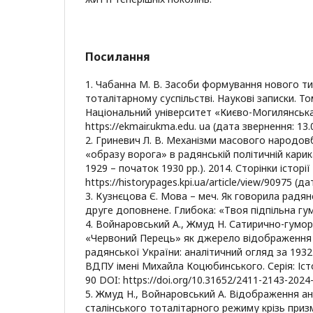
Посилання
1. Чабанна М. В. Засоби формування нового ти
тоталітарному суспільстві. Наукові записки. То
Національний університет «Києво-Могилянська 
https://ekmair.ukma.edu. ua (дата звернення: 13.
2. Гриневич Л. В. Механізми масового народо
«образу ворога» в радянській політичній карик
1929 – початок 1930 рр.). 2014. Сторінки історії (
https://historypages.kpi.ua/article/view/90975 (д
3. Кузнєцова Є. Мова – меч. Як говорила радян
друге доповнене. Глибока: «Твоя підпільна гума
4. Войнаровський А., Жмуд Н. Сатирично-гумо
«Червоний Перець» як джерело відображення
радянської України: аналітичний огляд за 1932 
ВДПУ імені Михайла Коцюбинського. Серія: Істор
90 DOI: https://doi.org/10.31652/2411-2143-2024
5. Жмуд Н., Войнаровський А. Відображення ан
сталінського тоталітарного режиму крізь приз