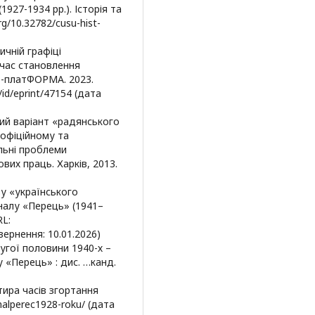
27-1934 рр.). Історія та
rg/10.32782/cusu-hist-
ичній графіці
 час становлення
Т-платФОРМА. 2023.
a/id/eprint/47154 (дата
ний варіант «радянського
офіційному та
льні проблеми
ових праць. Харків, 2013.
зу «українського
налу «Перець» (1941–
RL:
вернення: 10.01.2026)
угої половини 1940-х –
у «Перець» : дис. …канд.
тира часів згортання
nalperec1928-roku/ (дата