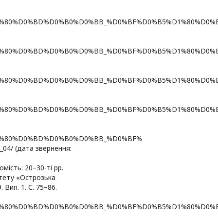
83%D1%80%D0%BD%D0%B0%D0%BB_%D0%BF%D0%B5%D1%80%D0%B
83%D1%80%D0%BD%D0%B0%D0%BB_%D0%BF%D0%B5%D1%80%D0%B
83%D1%80%D0%BD%D0%B0%D0%BB_%D0%BF%D0%B5%D1%80%D0%B
83%D1%80%D0%BD%D0%B0%D0%BB_%D0%BF%D0%B5%D1%80%D0%B
83%D1%80%D0%BD%D0%B0%D0%BB_%D0%BF%
/ (дата звернення:
омість: 20–30-ті рр.
итету «Острозька
 Вип. 1. С. 75–86.
83%D1%80%D0%BD%D0%B0%D0%BB_%D0%BF%D0%B5%D1%80%D0%B