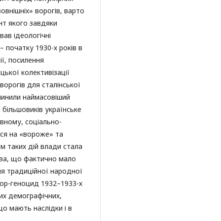
овнішніх» ворогів, варто
нт якого завдяки
вав ідеологічні
 – початку 1930-х років в
ії, посилення
цької колективізації
ворогів для сталінської
 чинили наймасовіший
я більшовиків українське
овному, соціально-
ся на «вороже» та
м таких дій влади стала
тва, що фактично мало
ня традиційної народної
мор-геноцид 1932–1933-х
них демографічних,
що мають наслідки і в