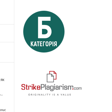
 ЯК
 –
опис