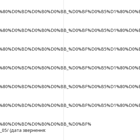
83%D1%80%D0%BD%D0%B0%D0%BB_%D0%BF%D0%B5%D1%80%D0%B
83%D1%80%D0%BD%D0%B0%D0%BB_%D0%BF%D0%B5%D1%80%D0%B
83%D1%80%D0%BD%D0%B0%D0%BB_%D0%BF%D0%B5%D1%80%D0%B
83%D1%80%D0%BD%D0%B0%D0%BB_%D0%BF%D0%B5%D1%80%D0%B
83%D1%80%D0%BD%D0%B0%D0%BB_%D0%BF%D0%B5%D1%80%D0%B
83%D1%80%D0%BD%D0%B0%D0%BB_%D0%BF%D0%B5%D1%80%D0%B
83%D1%80%D0%BD%D0%B0%D0%BB_%D0%BF%
/ (дата звернення: