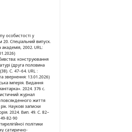
пу особистості у
м 20. Спеціальний випуск.
академія, 2002. URL:
01.2026)
вбивства: конструювання
атурі (друга половина
38). С. 47–64. URL :
ата звернення: 13.01.2026)
ська імперія. Видання
нітарка». 2024. 376 с.
ристичний журнал
 повсякденного життя
рік. Наукові записки
ія. 2024. Вип. 49. С. 82–
-49-82-90
тирелігійної політики
му сатирично-