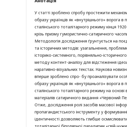
Анотація
У статті зроблено спробу простежити механі
образу українців як «внутрішнього» ворога в 
сталінського тоталітарного режиму кінця 1920 
крізь призму гумористично-сатиричного часоп
Методологія дослідження ґрунтується на поє
та історичних методів: узагальнення, проблем
історико-системного, порівняльно-історичного
методу контент-аналізу для відстеження ідеол
наративно-візуальних текстах. Наукова новизн
вперше зроблено спро- бу проаналізувати ос
образу українців як «внутрішнього» ворога в 
сталінського тоталітарного режиму на основі 
матеріалів сатиричного видання «Червоний Пер
Отже, дослідження ролі засобів масової інфор
пропагандистського інструменту у формуванні
ідентичності дозволяють глибше осмислювати
тоталітарної біполярної парадигми «свій-чужи