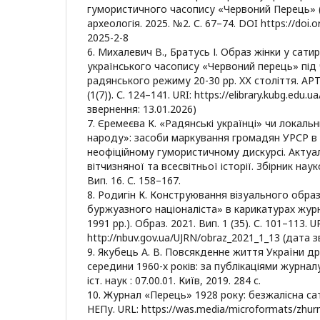
гумористичного часопису «Червоний Перець» (19
археологія. 2025. №2. С. 67–74. DOI https://doi.o
2025-2-8
6. Михалевич В., Братусь І. Образ жінки у сатир
українського часопису «Червоний перець» під
радянського режиму 20-30 рр. XХ століття. АР
(1(7)). С. 124–141. URI: https://elibrary.kubg.edu.u
звернення: 13.01.2026)
7. Єремеєва К. «Радянські українці» чи локаль
народу»: засоби маркування громадян УРСР в 
неофіційному гумористичному дискурсі. Актуа
вітчизняної та всесвітньої історії. Збірник наук
Вип. 16. С. 158–167.
8. Родигін К. Конструювання візуального обра
буржуазного націоналіста» в карикатурах жур
1991 рр.). Образ. 2021. Вип. 1 (35). С. 101–113. U
http://nbuv.gov.ua/UJRN/obraz_2021_1_13 (дата з
9. Якубець А. В. Повсякденне життя України др
середини 1960-х років: за публікаціями журнал
іст. наук : 07.00.01. Київ, 2019. 284 с.
10. Журнал «Перець» 1928 року: безжалісна са
НЕПу. URL: https://was.media/microformats/zhur