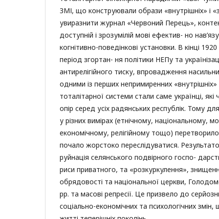
ЗМІ, що конструювали образи «внутрішніх» і «з
увиразнити журнал «Червоний Перець», конте
доступній і зрозумілій мові ефектив- но нав’язу
когнітивно-поведінкові установки. В кінці 1920
період згортан- ня політики НЕПу та українізац
антирелігійного тиску, впровадження насильни
одними із перших непримиренних «внутрішніх» 
тоталітарної системи стали саме українці, які
опір серед усіх радянських республік. Тому дл
у різних вимірах (етнічному, національному, м
економічному, релігійному тощо) перетворило
почало жорстоко переслідуватися. Результато
руйнація селянського подвірного госпо- дарс
риси приватного, та «розкуркулення», знищен
обрядовості та національної церкви, Голодо
рр. та масові репресії. Це призвело до серйоз
соціально-економічних та психологічних змін, 
житті теперішніх поколінь.