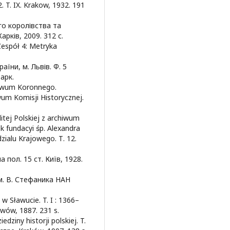
 T. IX. Krakow, 1932. 191
о королівства та
рків, 2009. 312 с.
espół 4: Metryka
їни, м. Львів. Ф. 5
арк.
hiwum Koronnego.
wum Komisji Historycznej.
itej Polskiej z archiwum
fundacyi śp. Alexandra
zialu Krajowego. Т. 12.
а пол. 15 ст. Київ, 1928.
ім. В. Стефаника НАН
 Sławucie. T. I : 1366–
wów, 1887. 231 s.
edziny historji polskiej. T.