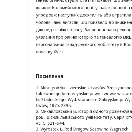
генеалогічних студій. Стаття показує, що знач
шляхти Коломийського повіту, зафіксованої в п
упродовж наступних десятиліть або втратила с
чоловічі лінії вигасли, що призвело до зникнен
джеред пізнішого часу. Запропонована рекон
уявлення про ранню історію та генеалогію міс
персональний склад руського нобілітету в Кол
початку XV ст
Посилання
1. Akta grodzkie i ziemskie z czasów Rzeczypospol
tak zwanego bernardyńskiego we Lwowie w skutek 
hr. Stadnickiego. Wyd. staraniem Galicyjskiego Wyd
Lwów, 1875. 289 s.
2. Михайловський В. Історія одного розмежува
році. Вісник львівського університету. Серія іст
45. С. 521–544.
3. Wyrostek L. Rod Dragow-Sasow na Węgrzech i Ru