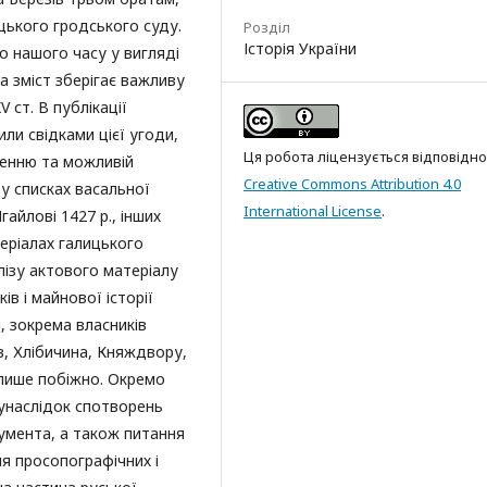
ицького гродського суду.
Розділ
Історія України
 нашого часу у вигляді
 а зміст зберігає важливу
 ст. В публікації
или свідками цієї угоди,
Ця робота ліцензується відповідно
женню та можливій
Creative Commons Attribution 4.0
 у списках васальної
International License
.
айлові 1427 р., інших
еріалах галицького
лізу актового матеріалу
ів і майнової історії
, зокрема власників
в, Хлібичина, Княждвору,
 лише побіжно. Окремо
 унаслідок спотворень
кумента, а також питання
я просопографічних і