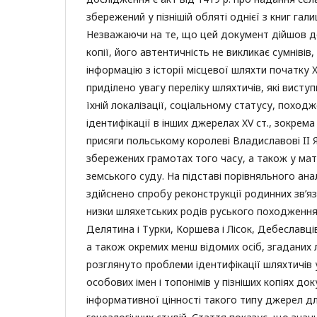
збережений у пізнішій обляті однієї з книг гал
Незважаючи на те, що цей документ дійшов до
копії, його автентичність не викликає сумнівів,
інформацію з історії місцевої шляхти початку XV
приділено увагу переліку шляхтичів, які виступ
їхній локалізації, соціальному статусу, поход
ідентифікації в інших джерелах XV ст., зокрема
присяги польському королеві Владиславові II Яг
збережених грамотах того часу, а також у мат
земського суду. На підставі порівняльного ана
здійснено спробу реконструкції родинних зв’язк
низки шляхетських родів руського походження
Делятина і Турки, Коршева і Лісок, Дебеславці
а також окремих менш відомих осіб, згаданих
розглянуто проблеми ідентифікації шляхтичів
особових імен і топонімів у пізніших копіях до
інформативної цінності такого типу джерел дл