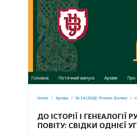
Головна
Поточний випуск
Архіви
Про
Home
/
Архіви
/
№ 34 (2026): Літопис Волині
/
І
ДО ІСТОРІЇ І ГЕНЕАЛОГІ
ПОВІТУ: СВІДКИ ОДНІЄЇ УГ