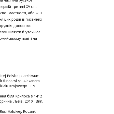
на частина руської
ершій третині XV ст.,
вої маєтності, або ж її
ня цих родів із писемних
струкція доповнює
цевої шляхти й уточнює
омийському повіті на
itej Polskiej z archiwum
fundacyi śp. Alexandra
zialu Krajowego. Т. 5.
ння біля Крилоса в 1412
орична. Львів, 2010 . Вип.
si Halickiej. Rocznik