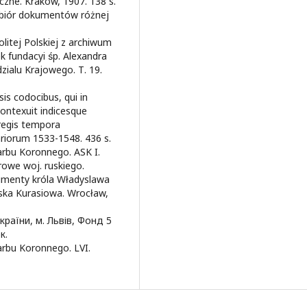
czne. Kraków, 1907. 138 s.
Zbiór dokumentów różnej
litej Polskiej z archiwum
fundacyi śp. Alexandra
zialu Krajowego. Т. 19.
is codocibus, qui in
ontexuit indicesque
 regis tempora
ariorum 1533-1548. 436 s.
rbu Koronnego. ASK I.
rowe woj. ruskiego.
kumenty króla Władyslawa
owska Kurasiowa. Wrocław,
раїни, м. Львів, Фонд 5
к.
rbu Koronnego. LVI.