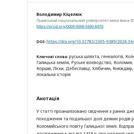
Володимир Кіцелюк
Львівський національний університет імені Івана 
https://orcid.org/0009-0008-5690-8970
https://doi.org/10.32782/2305-9389/2026.34
DOI:
руська шляхта, генеалогія, Кол
Ключові слова:
Галицька земля, Руське воєводство, Коломия, 
Коршів, Ліски, Дебеславці, Хлібичин, Княждвір,
локальна історія
Анотація
У статті проаналізовано свідчення з ранніх дж
походження та подальшої долі деяких родів р
Коломийського повіту Галицької землі. Відпр
дослідження є акт від 1419 р. про надання сел