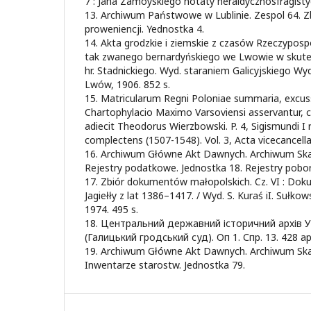
7 : Jana Zamoyskiego notaty heraldycznosfragisty
13. Archiwum Państwowe w Lublinie. Zespol 64. 
proweniencji. Yednostka 4.
14. Akta grodzkie i ziemskie z czasów Rzeczypospo
tak zwanego bernardyńskiego we Lwowie w skutek 
hr. Stadnickiego. Wyd. staraniem Galicyjskiego Wyd
Lwów, 1906. 852 s.
15. Matricularum Regni Poloniae summaria, excuss
Chartophylacio Maximo Varsoviensi asservantur, c
adiecit Theodorus Wierzbowski. P. 4, Sigismundi I
complectens (1507-1548). Vol. 3, Acta vicecancell
16. Archiwum Główne Akt Dawnych. Archiwum Ska
Rejestry podatkowe. Jednostka 18. Rejestry pobo
17. Zbiór dokumentów małopolskich. Cz. VI : Do
Jagiełły z lat 1386–1417. / Wyd. S. Kuraś iI. Sułk
1974. 495 s.
18. Центральний державний історичний архів Ук
(Галицький гродський суд). Оп 1. Спр. 13. 428 ар
19. Archiwum Główne Akt Dawnych. Archiwum Ska
Inwentarze starostw. Jednostka 79.