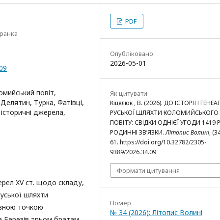
PDF
Франка
Опубліковано
2026-05-01
.09
омийський повіт,
Як цитувати
Делятин, Турка, Фатівці,
Кіцелюк , В. (2026). ДО ІСТОРІЇ І ГЕНЕА
 історичні джерела,
РУСЬКОЇ ШЛЯХТИ КОЛОМИЙСЬКОГО
ПОВІТУ: СВІДКИ ОДНІЄЇ УГОДИ 1419 Р.
РОДИННІ ЗВ’ЯЗКИ.
Літопис Волині
, (3
61. https://doi.org/10.32782/2305-
9389/2026.34.09
Формати цитування
ерел XV ст. щодо складу,
уської шляхти
Номер
авною точкою
№ 34 (2026): Літопис Волині
а Березів трьом братам,