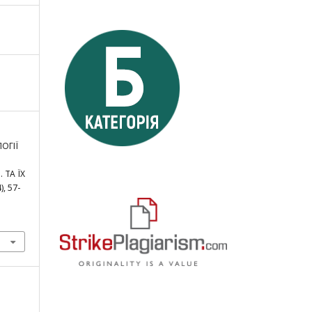
ЛОГІЇ
 ТА ЇХ
4), 57-