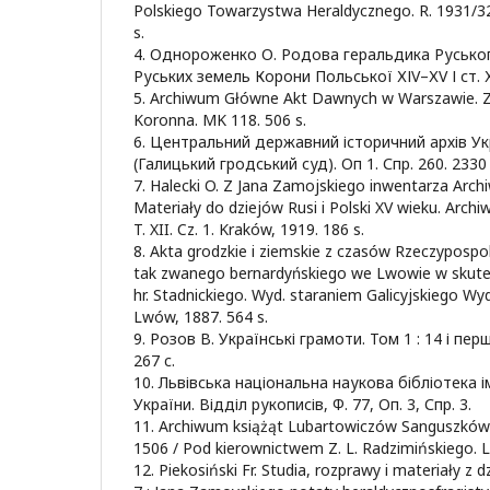
Polskiego Towarzystwa Heraldycznego. R. 1931/32.
s.
4. Однороженко О. Родова геральдика Руськог
Руських земель Корони Польської ХІV–ХV І ст. Ха
5. Archiwum Główne Akt Dawnych w Warszawie. Z
Koronna. MK 118. 506 s.
6. Центральний державний історичний архів Укра
(Галицький гродський суд). Оп 1. Спр. 260. 2330 
7. Halecki O. Z Jana Zamojskiego inwentarza Arc
Materiały do dziejów Rusi i Polski XV wieku. Archi
T. XII. Cz. 1. Kraków, 1919. 186 s.
8. Akta grodzkie i ziemskie z czasów Rzeczypospol
tak zwanego bernardyńskiego we Lwowie w skutek 
hr. Stadnickiego. Wyd. staraniem Galicyjskiego Wyd
Lwów, 1887. 564 s.
9. Розов В. Українські грамоти. Том 1 : 14 і перш
267 c.
10. Львівська національна наукова бібліотека 
України. Відділ рукописів, Ф. 77, Оп. 3, Спр. 3.
11. Archiwum książąt Lubartowiczów Sanguszków w
1506 / Pod kierownictwem Z. L. Radzimińskiego. L
12. Piekosiński Fr. Studia, rozprawy i materiały z dzi