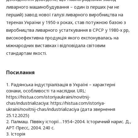
ливарного машинобудування – один із перших (чи не
перший) завод нової галузі ливарного виробництва на
теренах України у 1950-х роках, став потужною базою з
виробництва ливарного устаткування в СРСР у 1980-х рр,
високоефективна продукція якого експонувалась на
міжнародних виставках і відповідала світовим
стандартам якості.
Посилання
1. Радянська індустріалізація в Україні – характерні
ознаки, особливості та наслідки. URL:
https://histua.com/istoriyaukraini/novitnij-
chas/industrializaciya: https://histua.com/istoriya-
ukraini/novitnij-chas/industrializaciya (дата звернення
25.12.2025)
2. Палмаш. Піввіку історії…1954–2004. Історичний нарис. Д.,
АРТ-Пресс, 2004. 240 с.
3. Історія