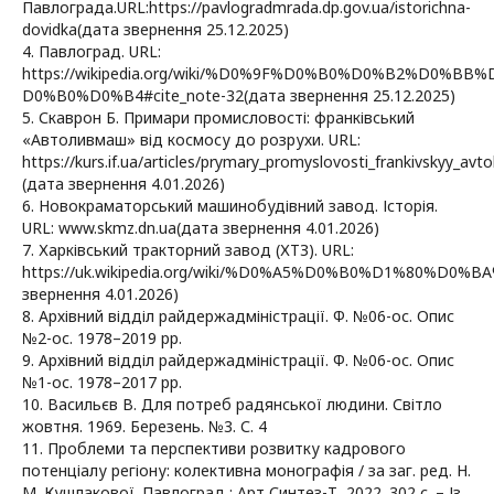
Павлограда.URL:https://pavlogradmrada.dp.gov.ua/istorichna-
dovidka(дата звернення 25.12.2025)
4. Павлоград. URL:
https://wikipedia.org/wiki/%D0%9F%D0%B0%D0%B2%D0%
D0%B0%D0%B4#cite_note-32(дата звернення 25.12.2025)
5. Скаврон Б. Примари промисловості: франківський
«Автоливмаш» від космосу до розрухи. URL:
https://kurs.if.ua/articles/prymary_promyslovosti_frankivskyy_a
(дата звернення 4.01.2026)
6. Новокраматорський машинобудівний завод. Історія.
URL: www.skmz.dn.ua(дата звернення 4.01.2026)
7. Харківський тракторний завод (ХТЗ). URL:
https://uk.wikipedia.org/wiki/%D0%A5%D0%B0%D1
звернення 4.01.2026)
8. Архівний відділ райдержадміністрації. Ф. №06-ос. Опис
№2-ос. 1978–2019 рр.
9. Архівний відділ райдержадміністрації. Ф. №06-ос. Опис
№1-ос. 1978–2017 рр.
10. Васильєв В. Для потреб радянської людини. Світло
жовтня. 1969. Березень. №3. С. 4
11. Проблеми та перспективи розвитку кадрового
потенціалу регіону: колективна монографія / за заг. ред. Н.
М. Кушлакової. Павлоград : Арт Синтез-Т, 2022. 302 с. – Із