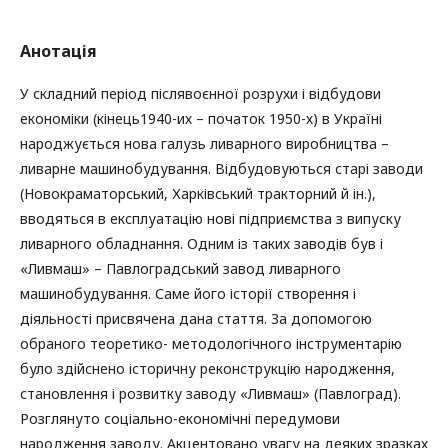
Анотація
У складний період післявоєнної розрухи і відбудови
економіки (кінець1940-их – початок 1950-х) в Україні
народжується нова галузь ливарного виробництва –
ливарне машинобудування. Відбудовуються старі заводи
(Новокраматорський, Харківський тракторний й ін.),
вводяться в експлуатацію нові підприємства з випуску
ливарного обладнання. Одним із таких заводів був і
«Ливмаш» – Павлоградський завод ливарного
машинобудування. Саме його історії створення і
діяльності присвячена дана стаття. За допомогою
обраного теоретико- методологічного інструментарію
було здійснено історичну реконструкцію народження,
становлення і розвитку заводу «Ливмаш» (Павлоград).
Розглянуто соціально-економічні передумови
народження заводу. Акцентовано увагу на деяких зразках