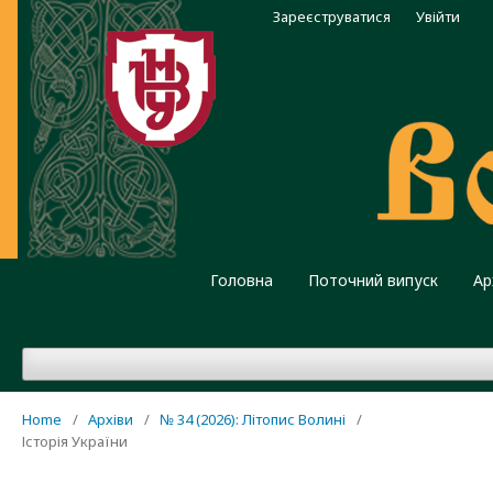
Зареєструватися
Увійти
Головна
Поточний випуск
Ар
Home
/
Архіви
/
№ 34 (2026): Літопис Волині
/
Історія України