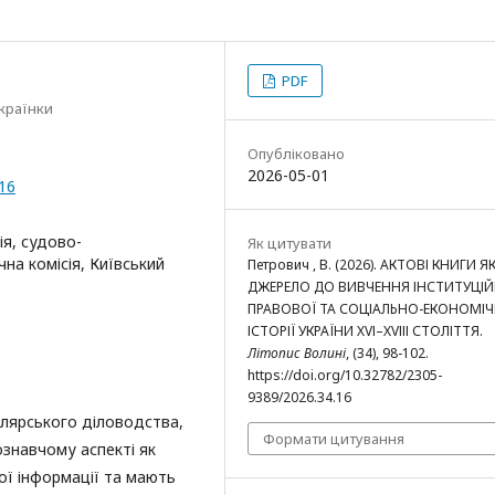
PDF
Українки
Опубліковано
2026-05-01
.16
ія, судово-
Як цитувати
чна комісія, Київський
Петрович , В. (2026). АКТОВІ КНИГИ Я
ДЖЕРЕЛО ДО ВИВЧЕННЯ ІНСТИТУЦІЙ
ПРАВОВОЇ ТА СОЦІАЛЬНО-ЕКОНОМІЧ
ІСТОРІЇ УКРАЇНИ ХVІ–ХVІІІ СТОЛІТТЯ.
Літопис Волині
, (34), 98-102.
https://doi.org/10.32782/2305-
9389/2026.34.16
елярського діловодства,
Формати цитування
ознавчому аспекті як
ої інформації та мають