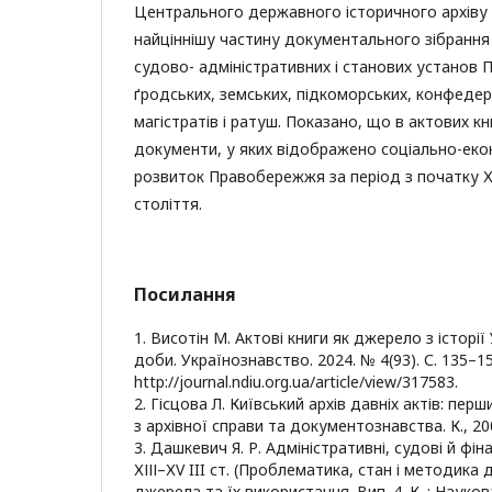
Центрального державного історичного архіву Ук
найціннішу частину документального зібрання
судово- адміністративних і станових установ 
ґродських, земських, підкоморських, конфедер
магістратів і ратуш. Показано, що в актових к
документи, у яких відображено соціально-еко
розвиток Правобережжя за період з початку ХVІ
століття.
Посилання
1. Висотін М. Актові книги як джерело з істор
доби. Українознавство. 2024. № 4(93). С. 135–15
http://journal.ndiu.org.ua/article/view/317583.
2. Гісцова Л. Київський архів давніх актів: перш
з архівної справи та документознавства. К., 2002
3. Дашкевич Я. Р. Адміністративні, судові й фіна
ХІІІ–ХV III ст. (Проблематика, стан і методика 
джерела та їх використання. Вип. 4. К. : Науков