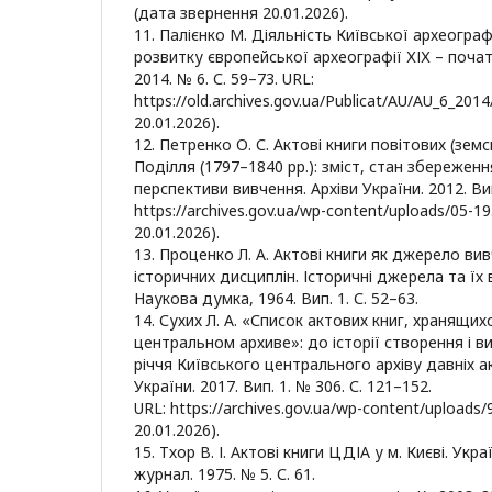
(дата звернення 20.01.2026).
11. Палієнко М. Діяльність Київської археографі
розвитку європейської археографії ХІХ – початк
2014. № 6. С. 59–73. URL:
https://old.archives.gov.ua/Publicat/AU/AU_6_201
20.01.2026).
12. Петренко О. С. Актові книги повітових (земс
Поділля (1797–1840 рр.): зміст, стан збереженн
перспективи вивчення. Архіви України. 2012. Вип.
https://archives.gov.ua/wp-content/uploads/05-1
20.01.2026).
13. Проценко Л. А. Актові книги як джерело ви
історичних дисциплін. Історичні джерела та їх в
Наукова думка, 1964. Вип. 1. С. 52–63.
14. Сухих Л. А. «Список актових книг, хранящих
центральном архиве»: до історії створення і в
річчя Київського центрального архіву давніх ак
України. 2017. Вип. 1. № 306. С. 121–152.
URL: https://archives.gov.ua/wp-content/uploads
20.01.2026).
15. Тхор В. І. Актові книги ЦДІА у м. Києві. Укр
журнал. 1975. № 5. С. 61.