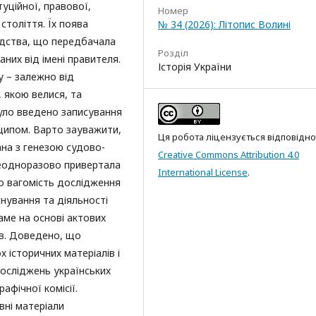
уційної, правової,
Номер
 століття. Їх поява
№ 34 (2026): Літопис Волині
одства, що передбачала
Розділ
аних від імені правителя.
Історія України
у – залежно від
, якою велися, та
 було введено записування
нципом. Варто зауважити,
Ця робота ліцензується відповідно
ана з генезою судово-
Creative Commons Attribution 4.0
неодноразово привертала
International License
.
но вагомість дослідження
снування та діяльності
саме на основі актових
ів. Доведено, що
 історичних матеріалів і
досліджень українських
афічної комісії.
вні матеріали