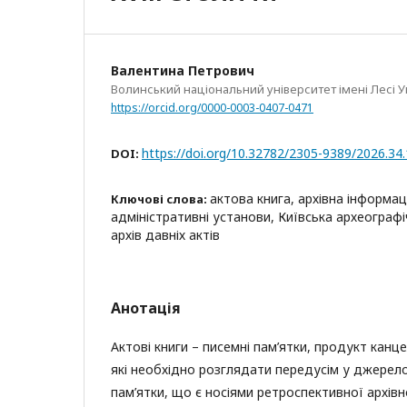
Валентина Петрович
Волинський національний університет імені Лесі 
https://orcid.org/0000-0003-0407-0471
https://doi.org/10.32782/2305-9389/2026.34
DOI:
актова книга, архівна інформац
Ключові слова:
адміністративні установи, Київська археографі
архів давніх актів
Анотація
Актові книги – писемні пам’ятки, продукт канц
які необхідно розглядати передусім у джерел
пам’ятки, що є носіями ретроспективної архівн