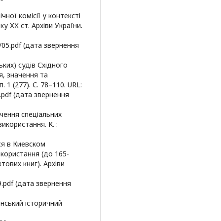
чної комісії у контексті
у ХХ ст. Архіви України.
4/05.pdf (дата звернення
ьких) судів Східного
я, значення та
 1 (277). С. 78–110. URL:
9.pdf (дата звернення
вчення спеціальних
икористання. К. :
ся в Киевском
икористання (до 165-
тових книг). Архіви
/9.pdf (дата звернення
аїнський історичний