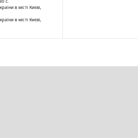
80 с.
аїни в місті Києві,
аїни в місті Києві,