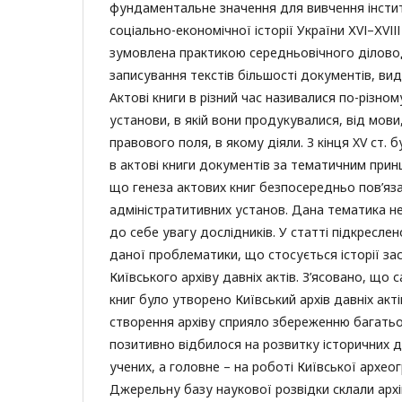
фундаментальне значення для вивчення інстит
соціально-економічної історії України ХVІ–ХVІІІ
зумовлена практикою середньовічного ділов
записування текстів більшості документів, вид
Актові книги в різний час називалися по-різном
установи, в якій вони продукувалися, від мови
правового поля, в якому діяли. З кінця XV ст.
в актові книги документів за тематичним при
що генеза актових книг безпосередньо пов’яз
адміністратитивних установ. Дана тематика 
до себе увагу дослідників. У статті підкресле
даної проблематики, що стосується історії за
Київського архіву давніх актів. З’ясовано, що 
книг було утворено Київський архів давніх акт
створення архіву сприяло збереженню багатьох
позитивно відбилося на розвитку історичних 
учених, а головне – на роботі Київської археогр
Джерельну базу наукової розвідки склали архі