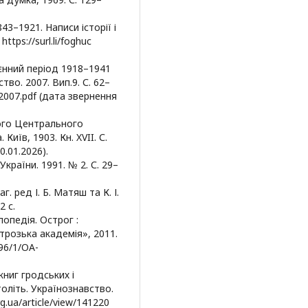
43–1921. Написи історії і
ttps://surl.li/foghuc
оєнний період 1918–1941
во. 2007. Вип.9. С. 62–
D-2007.pdf (дата звернення
ого Центрального
иїв, 1903. Кн. XVII. С.
0.01.2026).
 України. 1991. № 2. С. 29–
аг. ред І. Б. Матяш та К. І.
2 с.
лопедія. Острог :
розька академія», 2011.
t/96/1/OA-
ниг гродських і
толіть. Українознавство.
rg.ua/article/view/141220