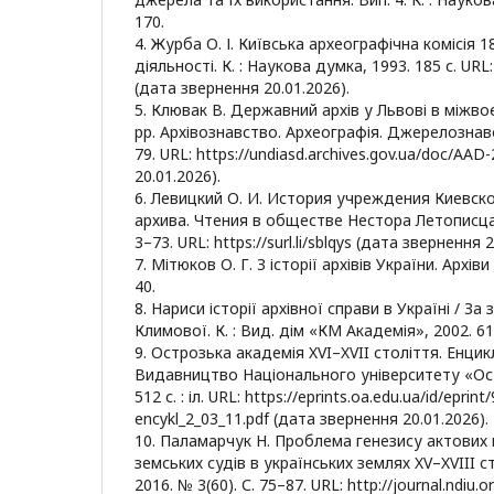
170.
4. Журба О. І. Київська археографічна комісія 18
діяльності. К. : Наукова думка, 1993. 185 с. URL: h
(дата звернення 20.01.2026).
5. Клювак В. Державний архів у Львові в міжв
рр. Архівознавство. Археографія. Джерелознавст
79. URL: https://undiasd.archives.gov.ua/doc/AA
20.01.2026).
6. Левицкий О. И. История учреждения Киевск
архива. Чтения в обществе Нестора Летописца. К
3–73. URL: https://surl.li/sblqys (дата звернення 2
7. Мітюков О. Г. З історії архівів України. Архіви
40.
8. Нариси історії архівної справи в Україні / За з
Климової. К. : Вид. дім «КМ Академія», 2002. 61
9. Острозька академія XVI–XVII століття. Енцик
Видавництво Національного університету «Ост
512 с. : іл. URL: https://eprints.oa.edu.ua/id/eprin
encykl_2_03_11.pdf (дата звернення 20.01.2026).
10. Паламарчук Н. Проблема генезису актових к
земських судів в українських землях XV–XVIII с
2016. № 3(60). С. 75–87. URL: http://journal.ndiu.o