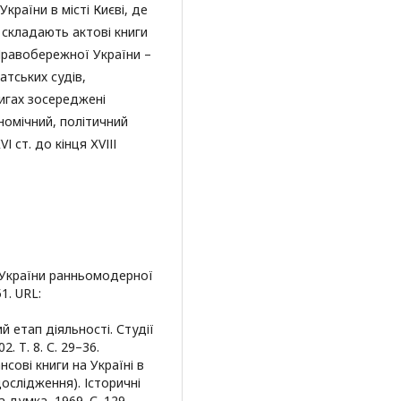
раїни в місті Києві, де
 складають актові книги
Правобережної України –
атських судів,
нигах зосереджені
номічний, політичний
 ст. до кінця ХVІІІ
ії України ранньомодерної
1. URL:
ий етап діяльності. Студії
. Т. 8. С. 29–36.
нсові книги на Україні в
дослідження). Історичні
а думка, 1969. С. 129–