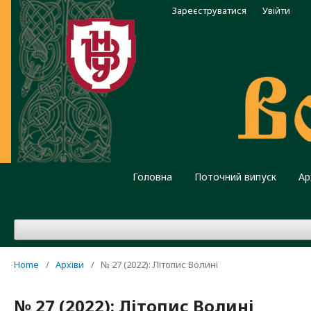
Зареєструватися
Увійти
Головна
Поточний випуск
Ар
Home
/
Архіви
/
№ 27 (2022): Літопис Волині
№ 27 (2022): Літопис Волині