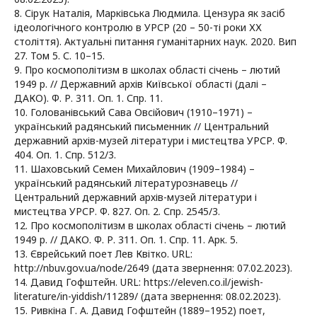
8. Сірук Наталія, Марківська Людмила. Цензура як засіб
ідеологічного контролю в УРСР (20 – 50-ті роки ХХ
століття). Актуальнi питання гуманiтарних наук. 2020. Вип
27. Том 5. С. 10–15.
9. Про космополітизм в школах області січень – лютий
1949 р. // Державний архів Київської області (далі –
ДАКО). Ф. Р. 311. Оп. 1. Спр. 11.
10. Голованівський Сава Овсійович (1910–1971) –
український радянський письменник // Центральний
державний архів-музей літератури і мистецтва УРСР. Ф.
404. Оп. 1. Спр. 512/3.
11. Шаховський Семен Михайлович (1909–1984) –
український радянський літературознавець //
Центральний державний архів-музей літератури і
мистецтва УРСР. Ф. 827. Оп. 2. Спр. 2545/3.
12. Про космополітизм в школах області січень – лютий
1949 р. // ДАКО. Ф. Р. 311. Оп. 1. Спр. 11. Арк. 5.
13. Єврейський поет Лев Квітко. URL:
http://nbuv.gov.ua/node/2649 (дата звернення: 07.02.2023).
14. Давид Гофштейн. URL: https://eleven.co.il/jewish-
literature/in-yiddish/11289/ (дата звернення: 08.02.2023).
15. Ривкіна Г. А. Давид Гофштейн (1889–1952) поет,