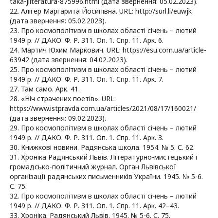
taka-jliteratura-875996.html (дата звернення: 05.02.2023).
22. Алігер Маргарита Йосипівна. URL: http://surl.li/euwjk
(дата звернення: 05.02.2023).
23. Про космополітизм в школах області січень – лютий
1949 р. // ДАКО. Ф. Р. 311. Оп. 1. Спр. 11. Арк. 6.
24. Мартич Юхим Маркович. URL: https://esu.com.ua/article-
63942 (дата звернення: 04.02.2023).
25. Про космополітизм в школах області січень – лютий
1949 р. // ДАКО. Ф. Р. 311. Оп. 1. Спр. 11. Арк. 7.
27. Там само. Арк. 41.
28. «Ніч страчених поетів». URL:
https://www.istpravda.com.ua/articles/2021/08/17/160021/
(дата звернення: 09.02.2023).
29. Про космополітизм в школах області січень – лютий
1949 р. // ДАКО. Ф. Р. 311. Оп. 1. Спр. 11. Арк. 3.
30. Книжкові новини. Радянська школа. 1954. № 5. С. 62.
31. Хроніка Радянський Львів. Літературно-мистецький і
громадсько-політичний журнал. Орган Львівської
організації радянських письменників України. 1945. № 5-6.
С. 75.
32. Про космополітизм в школах області січень – лютий
1949 р. // ДАКО. Ф. Р. 311. Оп. 1. Спр. 11. Арк. 42–43.
33. Хроніка. Радянський Львів. 1945. № 5-6. С. 75.