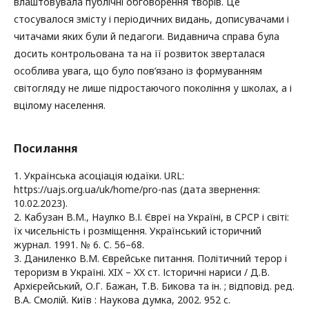
влаштовувала публічні обговорення творів. Це
стосувалося змісту і періодичних видань, дописувачами і
читачами яких були й педагоги. Видавнича справа була
досить контрольована та на її розвиток зверталася
особлива увага, що було пов’язано із формуванням
світогляду не лише підростаючого покоління у школах, а і
вцілому населення.
Посилання
1. Українська асоціація юдаїки. URL:
https://uajs.org.ua/uk/home/pro-nas (дата звернення:
10.02.2023).
2. Кабузан В.М., Наулко В.І. Євреї на Україні, в СРСР і світі:
їх чисельність і розміщення. Український історичний
журнал. 1991. № 6. C. 56–68.
3. Даниленко В.М. Єврейське питання. Політичний терор і
тероризм в Україні. XIX – XX ст. Історичні нариси / Д.В.
Архієрейський, О.Г. Бажан, Т.В. Бикова та ін. ; відповід. ред.
В.А. Смолій. Київ : Наукова думка, 2002. 952 с.