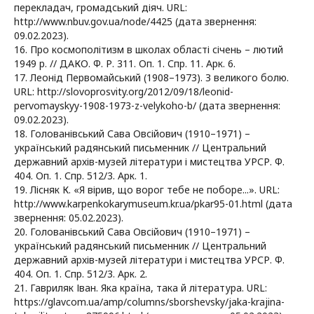
перекладач, громадський діяч. URL:
http://www.nbuv.gov.ua/node/4425 (дата звернення:
09.02.2023).
16. Про космополітизм в школах області січень – лютий
1949 р. // ДАКО. Ф. Р. 311. Оп. 1. Спр. 11. Арк. 6.
17. Леонід Первомайський (1908–1973). З великого болю.
URL: http://slovoprosvity.org/2012/09/18/leonid-
pervomayskyy-1908-1973-z-velykoho-b/ (дата звернення:
09.02.2023).
18. Голованівський Сава Овсійович (1910–1971) –
український радянський письменник // Центральний
державний архів-музей літератури і мистецтва УРСР. Ф.
404. Оп. 1. Спр. 512/3. Арк. 1.
19. Лісняк К. «Я вірив, що ворог тебе не поборе...». URL:
http://www.karpenkokarymuseum.kr.ua/pkar95-01.html (дата
звернення: 05.02.2023).
20. Голованівський Сава Овсійович (1910–1971) –
український радянський письменник // Центральний
державний архів-музей літератури і мистецтва УРСР. Ф.
404. Оп. 1. Спр. 512/3. Арк. 2.
21. Гавриляк Іван. Яка країна, така й література. URL:
https://glavcom.ua/amp/columns/sborshevsky/jaka-krajina-