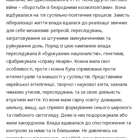
війни – «боротьби із безродними космополітами». Вона
відбувалася на тлі суспільно-політичних процесів. Замість
лібералізації життя влада вдалася до реалізації звичних
для себе механізмів: репресій, переслідувань,
загратовування за штучними звинуваченнями та
руйнування доль. Поряд із цією кампанією влада
переслідувала й «буржуазних націоналістів», генетиків,
сфабрикувала «справу лікарів». Кожна мала свої
особливості, проте і кожна була спрямована проти
інтелектуалів та інакшості у суспільстві. Представники
єврейської інтелігенції, творчої і наукової еліти, зазнали
чималих утисків, переслідувань та за свою діяльність
втратили життя. Усі вони мали гарну освіту: домашню,
шкільну, вищу, що сприяло формуванню їхнього широкого
та глибокого світогляду. Деякі із них подорожували або
жили закордоном. Влада вдавалася до спостереження та
контролю за ними та їх близькими. Не дивлячись на