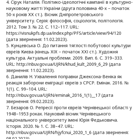
4. Сірук Наталія. Політико-ідеологічні кампанії в культурно-
науковому житті України (друга половина 40-х – початок
50-х років ХХ ст.). Вісник Дніпропетровського
університету. Серія: філософія, соціологія, політологія.
2012. Том 3. № 22. С. 112–117. URL:
https://visnukpfs.dp.ua/index.php/PFS/article/view/94/120
(дата звернення: 11.02.2023).
5. Кунцевська О. До питання тяглості побутової культури
євреїв Києва (кінець ХІХ – початок ХХІ ст.). Художня
культура. Актуальні проблеми. 2009. Вип. 6. С. 319–333.
URL: http://nbuv.gov.ua/UJRN/khud_kult_2009_6_29 (дата
звернення: 11.02.2023).
6. Данилів Н. Ухвалення поправки Джексона-Веніка як
реакція заборони еміграції євреїв з СРСР. Емінак. 2016. №
1(1). С. 99–104. URL:
http://nbuv.gov.ua/UJRN/eminak_2016_1(1)__17 (дата
звернення: 09.02.2023).
7. Безаров О. Репресії проти євреїв Чернівецької області у
1948–1953 роках. Науковий вісник Чернівецького
національного університету імені Юрія Федьковича.
Історія. 2020. № 1. С. 38–47. URL:
http://nbuv.gov.ua/UJRN/hjyfcnui_2020_1_6 (дата звернення:
08.02.2023).