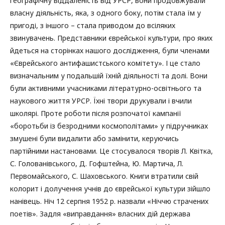
географічну віддаленість від УРСР, вони продовжували
власну діяльність, яка, з одного боку, потім стала їм у
пригоді, з іншого – стала приводом до всіляких
звинувачень. Представники єврейської культури, про яких
йдеться на сторінках нашого дослідження, були членами
«Єврейського антифашистського комітету». І це стало
визначальним у подальшій їхній діяльності та долі. Вони
були активними учасниками літературно-освітнього та
наукового життя УРСР. Їхні твори друкували і вчили
школярі. Проте роботи після розпочатої кампанії
«боротьби із безродними космополітами» у підручниках
змушені були видалити або замінити, керуючись
партійними настановами. Це стосувалося творів Л. Квітка,
С. Голованівського, Д. Гофштейна, Ю. Мартича, Л.
Первомайського, С. Шаховського. Книги втратили свій
колорит і долучення учнів до єврейської культури зійшло
нанівець. Ніч 12 серпня 1952 р. назвали «Ніччю страчених
поетів». Задля «виправдання» власних дій держава