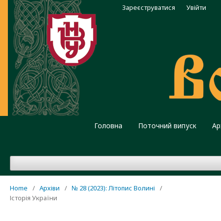
Зареєструватися
Увійти
Головна
Поточний випуск
Ар
Home
/
Архіви
/
№ 28 (2023): Літопис Волині
/
Історія України