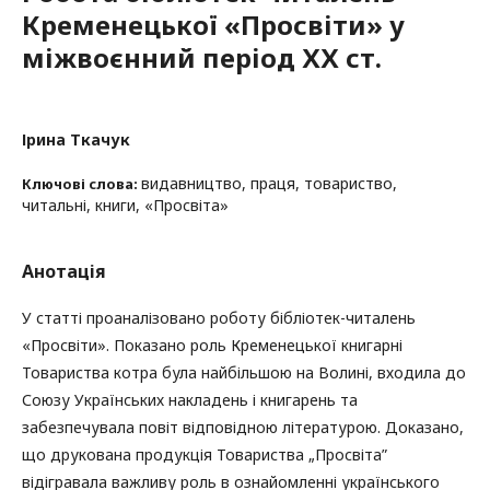
Кременецької «Просвіти» у
міжвоєнний період ХХ ст.
Ірина Ткачук
видавництво, праця, товариство,
Ключові слова:
читальні, книги, «Просвіта»
Анотація
У статті проаналізовано роботу бібліотек-читалень
«Просвіти». Показано роль Кременецької книгарні
Товариства котра була найбільшою на Волині, входила до
Союзу Українських накладень і книгарень та
забезпечувала повіт відповідною літературою. Доказано,
що друкована продукція Товариства „Просвіта”
відігравала важливу роль в ознайомленні українського