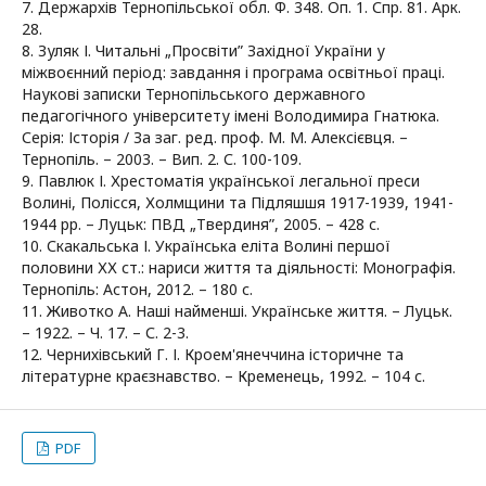
7. Держархів Тернопільської обл. Ф. 348. Оп. 1. Спр. 81. Арк.
28.
8. Зуляк І. Читальні „Просвіти” Західної України у
міжвоєнний період: завдання і програма освітньої праці.
Наукові записки Тернопільського державного
педагогічного університету імені Володимира Гнатюка.
Серія: Історія / За заг. ред. проф. М. М. Алексієвця. –
Тернопіль. – 2003. – Вип. 2. С. 100-109.
9. Павлюк І. Хрестоматія української легальної преси
Волині, Полісся, Холмщини та Підляшшя 1917-1939, 1941-
1944 рр. – Луцьк: ПВД „Твердиня”, 2005. – 428 с.
10. Скакальська І. Українська еліта Волині першої
половини ХХ ст.: нариси життя та діяльності: Монографія.
Тернопіль: Астон, 2012. – 180 с.
11. Животко А. Наші найменші. Українське життя. – Луцьк.
– 1922. – Ч. 17. – С. 2-3.
12. Чернихівський Г. І. Кроем'янеччина історичне та
літературне краєзнавство. – Кременець, 1992. – 104 с.
PDF