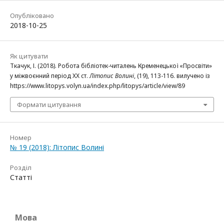
Опубліковано
2018-10-25
Як цитувати
Ткачук, І. (2018). Робота бібліотек-читалень Кременецької «Просвіти»
у міжвоєнний період ХХ ст.
Літопис Волині
, (19), 113-116. вилучено із
https://www.litopys.volyn.ua/index.php/litopys/article/view/89
Формати цитування
Номер
№ 19 (2018): Літопис Волині
Розділ
Статті
Мова