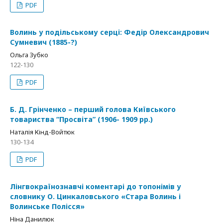
PDF
Волинь у подільському серці: Федір Олександрович
Сумневич (1885-?)
Ольга Зубко
122-130
PDF
Б. Д. Грінченко – перший голова Київського
товариства “Просвіта” (1906- 1909 рр.)
Наталія Кінд-Войтюк
130-134
PDF
Лінгвокраїнознавчі коментарі до топонімів у
словнику О. Цинкаловського «Стара Волинь і
Волинське Полісся»
Ніна Данилюк