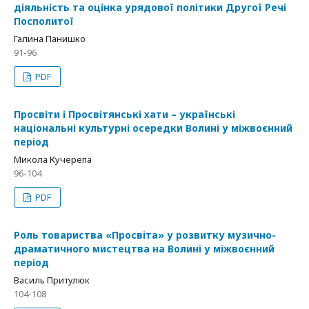
діяльність та оцінка урядової політики Другої Речі
Посполитої
Галина Панишко
91-96
PDF
Просвіти і Просвітянські хати – українські
національні культурні осередки Волині у міжвоєнний
період
Микола Кучерепа
96-104
PDF
Роль товариства «Просвіта» у розвитку музично-
драматичного мистецтва на Волині у міжвоєнний
період
Василь Притулюк
104-108