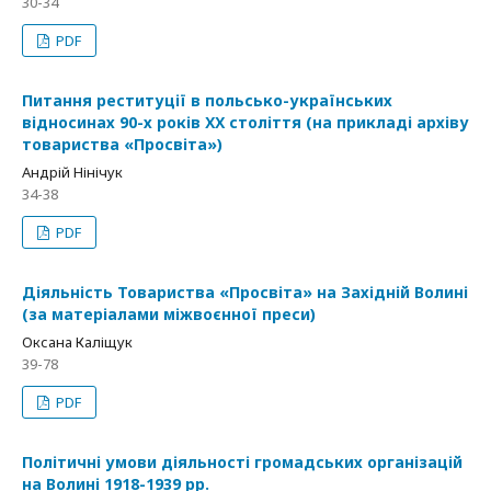
30-34
PDF
Питання реституції в польсько-українських
відносинах 90-х років ХХ століття (на прикладі архіву
товариства «Просвіта»)
Андрій Нінічук
34-38
PDF
Діяльність Товариства «Просвіта» на Західній Волині
(за матеріалами міжвоєнної преси)
Оксана Каліщук
39-78
PDF
Політичні умови діяльності громадських організацій
на Волині 1918-1939 рр.